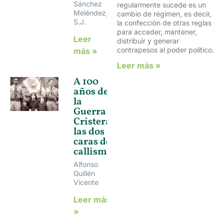
Sánchez
regularmente sucede es un
Meléndez,
cambio de régimen, es decir,
S.J.
la confección de otras reglas
para acceder, mantener,
Leer
distribuir y generar
contrapesos al poder político.
más »
Leer más »
A 100
años de
la
Guerra
Cristera,
las dos
caras del
callismo
Alfonso
Guillén
Vicente
Leer más
»