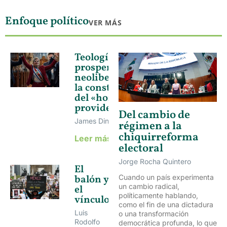
Enfoque político
VER MÁS
Teología de la
prosperidad y
neoliberalismo:
la construcción
del «hombre
providencial»
Del cambio de
James Dinarte Arias
régimen a la
chiquirreforma
Leer más »
electoral
Jorge Rocha Quintero
El
balón y
Cuando un país experimenta
un cambio radical,
el
políticamente hablando,
vínculo
como el fin de una dictadura
Luis
o una transformación
Rodolfo
democrática profunda, lo que