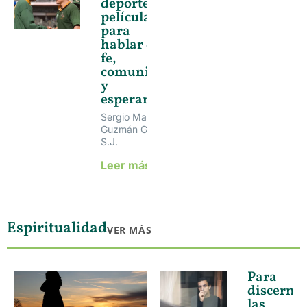
deporte:
películas
para
hablar de
fe,
comunidad
y
esperanza
Sergio Manuel
Guzmán García,
S.J.
Leer más »
Espiritualidad
VER MÁS
Para
discernir
las