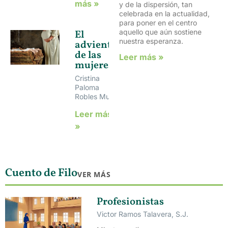
más »
y de la dispersión, tan
celebrada en la actualidad,
para poner en el centro
aquello que aún sostiene
El
nuestra esperanza.
adviento
de las
Leer más »
mujeres
Cristina
Paloma
Robles Muro
Leer más
»
Cuento de Filo
VER MÁS
Profesionistas
Victor Ramos Talavera, S.J.