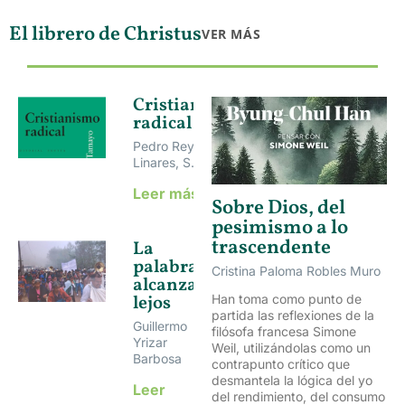
El librero de Christus
VER MÁS
Cristianismo
radical
Pedro Reyes
Linares, S.J.
Leer más »
Sobre Dios, del
pesimismo a lo
trascendente
La
palabra
Cristina Paloma Robles Muro
alcanza
lejos
Han toma como punto de
partida las reflexiones de la
Guillermo
filósofa francesa Simone
Yrizar
Weil, utilizándolas como un
Barbosa
contrapunto crítico que
desmantela la lógica del yo
Leer
del rendimiento, del consumo