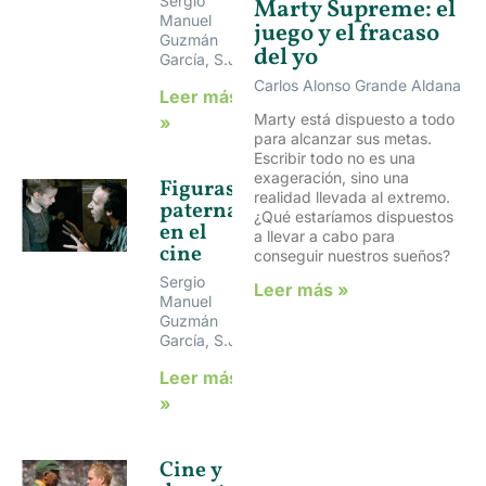
Sergio
Marty Supreme: el
Manuel
juego y el fracaso
Guzmán
del yo
García, S.J.
Carlos Alonso Grande Aldana
Leer más
Marty está dispuesto a todo
»
para alcanzar sus metas.
Escribir todo no es una
exageración, sino una
Figuras
realidad llevada al extremo.
paternas
¿Qué estaríamos dispuestos
en el
a llevar a cabo para
cine
conseguir nuestros sueños?
Sergio
Leer más »
Manuel
Guzmán
García, S.J.
Leer más
»
Cine y