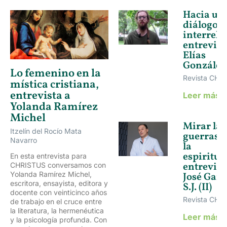
Hacia un
diálogo
interreli
entrevist
Elías
González
Lo femenino en la
Revista CHR
mística cristiana,
entrevista a
Leer más 
Yolanda Ramírez
Michel
Mirar las
Itzelín del Rocío Mata
guerras 
Navarro
la
espiritua
En esta entrevista para
entrevist
CHRISTUS conversamos con
Yolanda Ramírez Michel,
José Garc
escritora, ensayista, editora y
S.J. (II)
docente con veinticinco años
Revista CHR
de trabajo en el cruce entre
la literatura, la hermenéutica
Leer más 
y la psicología profunda. Con