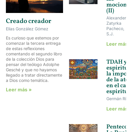
mocione
(II)
Alexander
Creado creador
Zatyrka
Pacheco,
Elías González Gómez
S.J.
Es curioso que estemos por
comenzar la tercera entrega
Leer más 
de estas reflexiones
comentando el segundo libro
de la colección Dios para
TDAH y
pensar del teólogo Adolphe
espiritua
Gesché y que no hayamos
la impor
llegado a tratar directamente
de la ate
a Dios como temática.
en el ca
Leer más »
espiritua
Germán Ríos 
Leer más 
Pentecost