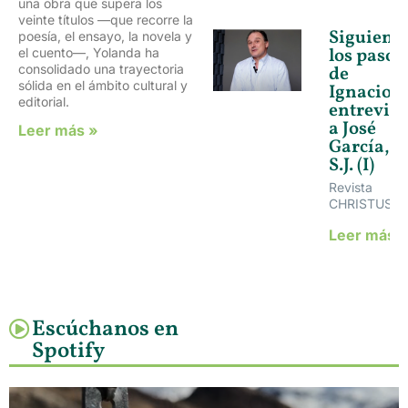
una obra que supera los
veinte títulos —que recorre la
Siguiend
poesía, el ensayo, la novela y
los pasos
el cuento—, Yolanda ha
consolidado una trayectoria
de
sólida en el ámbito cultural y
Ignacio,
editorial.
entrevist
a José
Leer más »
García,
S.J. (I)
Revista
CHRISTUS
Leer más 
Escúchanos en
Spotify