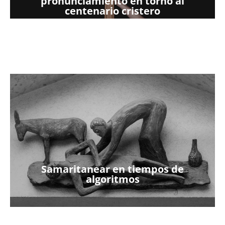
pronunciamiento en torno al
centenario cristero
Samaritanear en tiempos de
algoritmos