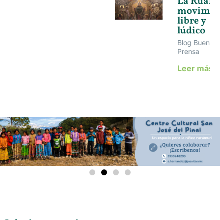
La Ruah 
movimie
libre y
lúdico
Blog Buena
Prensa
Leer más 