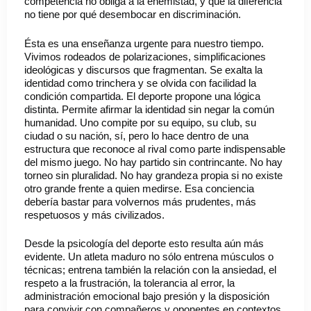
competencia no obliga a la enemistad, y que la diferencia
no tiene por qué desembocar en discriminación.
Ésta es una enseñanza urgente para nuestro tiempo.
Vivimos rodeados de polarizaciones, simplificaciones
ideológicas y discursos que fragmentan. Se exalta la
identidad como trinchera y se olvida con facilidad la
condición compartida. El deporte propone una lógica
distinta. Permite afirmar la identidad sin negar la común
humanidad. Uno compite por su equipo, su club, su
ciudad o su nación, sí, pero lo hace dentro de una
estructura que reconoce al rival como parte indispensable
del mismo juego. No hay partido sin contrincante. No hay
torneo sin pluralidad. No hay grandeza propia si no existe
otro grande frente a quien medirse. Esa conciencia
debería bastar para volvernos más prudentes, más
respetuosos y más civilizados.
Desde la psicología del deporte esto resulta aún más
evidente. Un atleta maduro no sólo entrena músculos o
técnicas; entrena también la relación con la ansiedad, el
respeto a la frustración, la tolerancia al error, la
administración emocional bajo presión y la disposición
para convivir con compañeros y oponentes en contextos