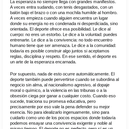
La esperanza no siempre llega con grandes manifiestos.
A veces entra sudando, con tenis desgastados, con un
balón bajo el brazo o con una mochila humilde al hombro.
A veces empieza cuando alguien encuentra un lugar
donde su energía no es condenada ni desperdiciada, sino
orientada. El deporte ofrece esa posibilidad. Le dice al
cuerpo: no eres un estorbo. Le dice a la voluntad: puedes
entrenarte. Le dice a la convivencia: no todo encuentro
humano tiene que ser amenaza. Le dice a la comunidad:
todavía es posible construir algo juntos si aceptamos
reglas, disciplina y respeto. En ese sentido, el deporte es
un arte de la esperanza encarnada.
Por supuesto, nada de esto ocurre automáticamente. El
deporte también puede pervertirse cuando se subordina al
negocio sin alma, al nacionalismo agresivo, al dopaje
moral o químico, a la violencia en las tribunas o a la
obsesión ciega por ganar a cualquier costo. Cuando eso
sucede, traiciona su promesa educativa, pero
precisamente por eso vale la pena defender su mejor
esencia. No para idealizarlo ingenuamente, sino para
cuidarlo como uno de los pocos espacios donde todavía
podemos ensayar una convivencia exigente y noble al
mismo tiempo. El deporte no es perfecto, pero sí es un