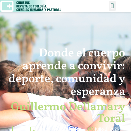
Donde el cuerpo
aprende a convivir:
deporte, comunidad y
esperanza
Guillermo Dellamary
Toral
Cuaderno
,
Reflexión
julio 1, 2026