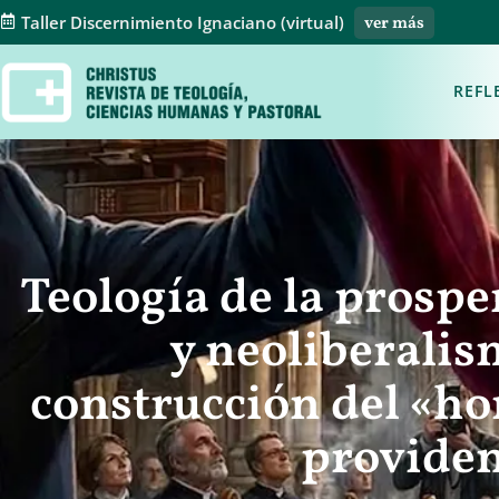
Taller Discernimiento Ignaciano (virtual)
ver más
REFL
Teología de la prospe
y neoliberalis
construcción del «h
providen