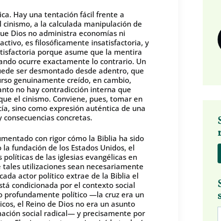
a. Hay una tentación fácil frente a
l cinismo, a la calculada manipulación de
que Dios no administra economías ni
ctivo, es filosóficamente insatisfactoria, y
satisfactoria porque asume que la mentira
uando ocurre exactamente lo contrario. Un
 puede ser desmontado desde adentro, que
curso genuinamente creído, en cambio,
tanto no hay contradicción interna que
que el cinismo. Conviene, pues, tomar en
cía, sino como expresión auténtica de una
 y consecuencias concretas.
umentado con rigor cómo la Biblia ha sido
 la fundación de los Estados Unidos, el
s políticas de las iglesias evangélicas en
e tales utilizaciones sean necesariamente
ada actor político extrae de la Biblia el
stá condicionada por el contexto social
ibro profundamente político —la cruz era un
icos, el Reino de Dios no era un asunto
ación social radical— y precisamente por