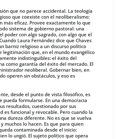
sión que no parece accidental. La teología
ioso que coexiste con el neoliberalismo:
ón más eficaz. Provee exactamente lo que
 todo sistema de gobierno pastoral: una
l poder con algo sagrado, con algo que el
. Cuando Laura Fernández dice que Chaves
barniz religioso a un discurso político
de legitimación que, en el mundo evangélico
ente indistinguibles: el éxito del
ina como garantía del éxito del mercado. El
nistrador neoliberal. Gobernar bien, en
do operen sin obstáculos, y eso es
te, desde el punto de vista filosófico, es
que pueda formularse. En una democracia
sus resultados, cuestionado por sus
d es funcional y revocable. Pero cuando la
 una dureza diferente. No es que se vuelva
 y muchos lo hacen. Es que para quien
a queda contaminada desde el inicio:
en lo ungió. El sujeto político que opera