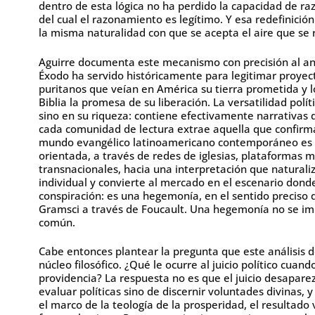
dentro de esta lógica no ha perdido la capacidad de ra
del cual el razonamiento es legítimo. Y esa redefinición
la misma naturalidad con que se acepta el aire que se r
Aguirre documenta este mecanismo con precisión al a
Éxodo ha servido históricamente para legitimar proyecto
puritanos que veían en América su tierra prometida y 
Biblia la promesa de su liberación. La versatilidad polí
sino en su riqueza: contiene efectivamente narrativas d
cada comunidad de lectura extrae aquella que confirma
mundo evangélico latinoamericano contemporáneo es q
orientada, a través de redes de iglesias, plataformas m
transnacionales, hacia una interpretación que naturaliza
individual y convierte al mercado en el escenario dond
conspiración: es una hegemonía, en el sentido preciso 
Gramsci a través de Foucault. Una hegemonía no se imp
común.
Cabe entonces plantear la pregunta que este análisis d
núcleo filosófico. ¿Qué le ocurre al juicio político cuand
providencia? La respuesta no es que el juicio desaparez
evaluar políticas sino de discernir voluntades divinas, y
el marco de la teología de la prosperidad, el resultado vi