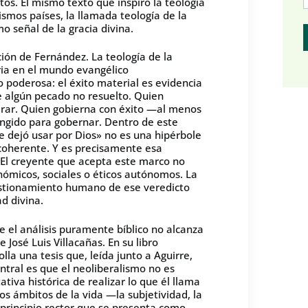
s. El mismo texto que inspiró la teología
ismos países, la llamada teología de la
o señal de la gracia divina.
ción de Fernández. La teología de la
ria en el mundo evangélico
 poderosa: el éxito material es evidencia
de algún pecado no resuelto. Quien
erar. Quien gobierna con éxito —al menos
ungido para gobernar. Dentro de este
 dejó usar por Dios» no es una hipérbole
coherente. Y es precisamente esa
. El creyente que acepta este marco no
onómicos, sociales o éticos autónomos. La
uestionamiento humano de ese veredicto
d divina.
el análisis puramente bíblico no alcanza
e José Luis Villacañas. En su libro
lla una tesis que, leída junto a Aguirre,
tral es que el neoliberalismo no es
iva histórica de realizar lo que él llama
los ámbitos de la vida —la subjetividad, la
 principio rector que se presenta como