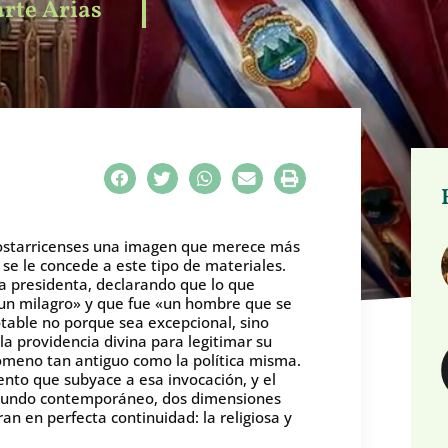
rte Arias
 costarricenses una imagen que merece más
 se le concede a este tipo de materiales.
a presidenta, declarando que lo que
 un milagro» y que fue «un hombre que se
otable no porque sea excepcional, sino
la providencia divina para legitimar su
nómeno tan antiguo como la política misma.
nto que subyace a esa invocación, y el
l mundo contemporáneo, dos dimensiones
n en perfecta continuidad: la religiosa y