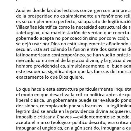
Aquí es donde las dos lecturas convergen con una preci
de la prosperidad no es simplemente un fenómeno relig
es su complemento perfecto, su aparato de legitimaci
Villacañas identifica como la necesidad estructural de
«aleturgia», una manifestación de verdad que conecta e
gobernado acepta no por coacción sino por convicción
se dejó usar por Dios no está simplemente añadiendo un 
secular. Está articulando la fusión entre dos sistemas 
latinoamericano contemporáneo, se han vuelto prácticam
mercado como señal de la gracia divina, y la gracia div
hombre providencial es, simultáneamente, el buen admi
este esquema, significa dejar que las fuerzas del merca
exactamente lo que Dios quiere.
Lo que hace a esta estructura particularmente inquietan
el modo en que desactiva la crítica política antes de 
liberal clásica, un gobernante puede ser evaluado por 
decisiones, reemplazado por sus fracasos. La legitimida
legitimidad se ancla en la providencia divina adquiere
imposible criticar a Chaves —evidentemente se puede,
acepta el marco teológico–político descrito, esa crític
impugnar al ungido es, en algún sentido, impugnar a qui