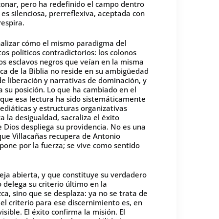
zonar, pero ha redefinido el campo dentro
 es silenciosa, prerreflexiva, aceptada con
espira.
nalizar cómo el mismo paradigma del
s políticos contradictorios: los colonos
los esclavos negros que veían en la misma
tica de la Biblia no reside en su ambigüedad
e liberación y narrativas de dominación, y
 su posición. Lo que ha cambiado en el
ue esa lectura ha sido sistemáticamente
ediáticas y estructuras organizativas
 la desigualdad, sacraliza el éxito
e Dios despliega su providencia. No es una
que Villacañas recupera de Antonio
one por la fuerza; se vive como sentido
eja abierta, y que constituye su verdadero
o delega su criterio último en la
ca, sino que se desplaza: ya no se trata de
 el criterio para ese discernimiento es, en
sible. El éxito confirma la misión. El