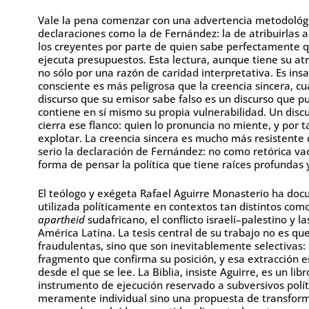
Vale la pena comenzar con una advertencia metodológic
declaraciones como la de Fernández: la de atribuirlas a
los creyentes por parte de quien sabe perfectamente 
ejecuta presupuestos. Esta lectura, aunque tiene su atra
no sólo por una razón de caridad interpretativa. Es in
consciente es más peligrosa que la creencia sincera, c
discurso que su emisor sabe falso es un discurso que
contiene en sí mismo su propia vulnerabilidad. Un dis
cierra ese flanco: quien lo pronuncia no miente, y por 
explotar. La creencia sincera es mucho más resistente 
serio la declaración de Fernández: no como retórica va
forma de pensar la política que tiene raíces profundas
El teólogo y exégeta Rafael Aguirre Monasterio ha doc
utilizada políticamente en contextos tan distintos como
apartheid
sudafricano, el conflicto israelí–palestino y la
América Latina. La tesis central de su trabajo no es qu
fraudulentas, sino que son inevitablemente selectivas: c
fragmento que confirma su posición, y esa extracción e
desde el que se lee. La Biblia, insiste Aguirre, es un l
instrumento de ejecución reservado a subversivos polít
meramente individual sino una propuesta de transform