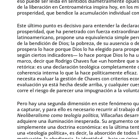
eso puede ser leída en sentidos diametralmente opuesto
de la liberación en Centroamérica inspira hoy, en los m
prosperidad, que bendice la acumulación individual com
Este último punto es decisivo para entender la declara
prosperidad, que ha penetrado con fuerza extraordina
latinoamericano, propone una equivalencia simple pero
de la bendición de Dios; la pobreza, de su ausencia o 
prospera lo hace porque Dios lo ha elegido para prosp
según ciertos indicadores— lo hace porque Dios lo ha 
marco, decir que Rodrigo Chaves fue «un hombre que se
retórica: es una declaración teológica completamente 
coherencia interna lo que la hace políticamente eficaz
necesita evaluar la gestión de Chaves con criterios ec
evaluación ya está hecha desde arriba, y cualquier c
corre el riesgo de parecer una impugnación a la volunta
Pero hay una segunda dimensión en este fenómeno que 
a capturar, y para ello es necesario recurrir al trabajo d
Neoliberalismo como teología política,
Villacañas desarro
adquiere una iluminación inesperada. Su argumento cen
simplemente una doctrina económica: es la última tentat
una «teología política», es decir, la absorción de todos 
motivación, la obediencia, la identidad— bajo un único