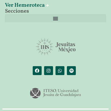
Ver Hemeroteca
Secciones
El librero de Christus
Las palabras del papa