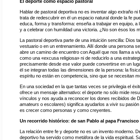
El deporte como espacio pastoral
Hablar de pastoral deportiva no es inventar algo extraño ni f
trata de redescubrir en él un espacio natural donde la fe pu
educa, forma y transforma: enseña a trabajar en equipo, a 
y a celebrar con humildad una victoria. ¿No son ésos los
La pastoral deportiva parte de una intuición sencilla: Dios
vestuario o en un entrenamiento. Allí donde una persona 
abre un camino de encuentro con Aquél que nos llama a vivir
como una «excusa religiosa» ni de reducirlo a una estrategia
precisamente desde ese valor puede convertirse en un luga
él se integran todas las dimensiones de la persona: la físic
espíritu no están en competencia, sino que se necesitan 
En una sociedad en la que tantas veces se privilegia el éxito
ofrece un mensaje alternativo: el deporte no sólo mide res
vínculos y nos ayuda a reconocer los dones recibidos de D
amateurs
o escolares) significa ayudarlos a vivir su pasió
es crecer como personas y como creyentes.
Un recorrido histórico: de san Pablo al papa Francisco
La relación entre fe y deporte no es un invento moderno. De
deportivo ha servido como metáfora de la vida espiritual. S