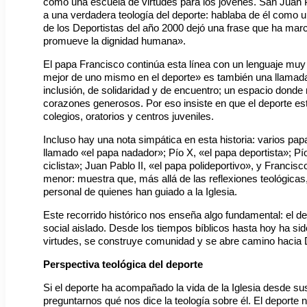
como una escuela de virtudes para los jóvenes. San Juan P
a una verdadera teología del deporte: hablaba de él como un
de los Deportistas del año 2000 dejó una frase que ha mar
promueve la dignidad humana».
El papa Francisco continúa esta línea con un lenguaje muy
mejor de uno mismo en el deporte» es también una llamada a
inclusión, de solidaridad y de encuentro; un espacio donde
corazones generosos. Por eso insiste en que el deporte est
colegios, oratorios y centros juveniles.
Incluso hay una nota simpática en esta historia: varios pap
llamado «el papa nadador»; Pío X, «el papa deportista»; Pí
ciclista»; Juan Pablo II, «el papa polideportivo», y Francisc
menor: muestra que, más allá de las reflexiones teológicas
personal de quienes han guiado a la Iglesia.
Este recorrido histórico nos enseña algo fundamental: el 
social aislado. Desde los tiempos bíblicos hasta hoy ha s
virtudes, se construye comunidad y se abre camino hacia 
Perspectiva teológica del deporte
Si el deporte ha acompañado la vida de la Iglesia desde s
preguntarnos qué nos dice la teología sobre él. El deporte