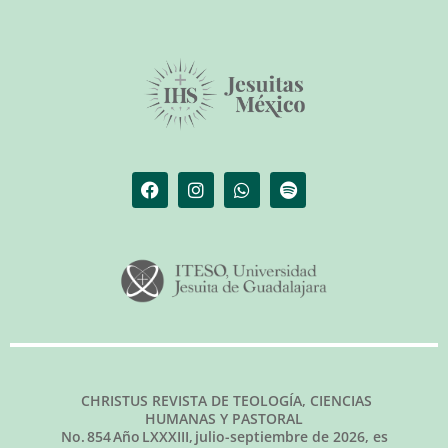
El librero de Christus
Las palabras del papa
CHRISTUS REVISTA DE TEOLOGÍA, CIENCIAS
HUMANAS Y PASTORAL
No.
854
Año LXXXIII,
julio-septiembre de 2026
, es