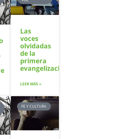
Las
voces
o
olvidadas
de la
o
primera
evangelización
re
LEER MÁS »
FE Y CULTURA