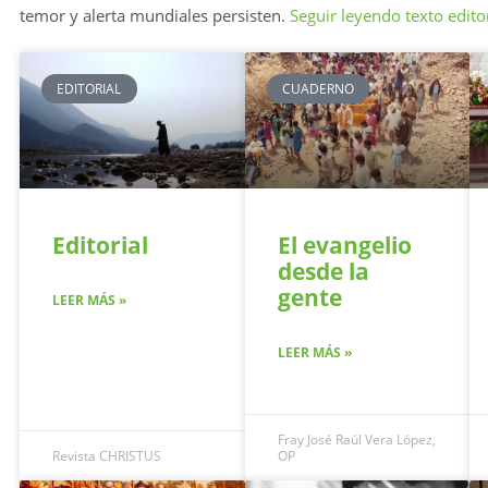
temor y alerta mundiales persisten.
Seguir leyendo texto edito
EDITORIAL
CUADERNO
Editorial
El evangelio
desde la
gente
LEER MÁS »
LEER MÁS »
Fray José Raúl Vera López,
Revista CHRISTUS
OP