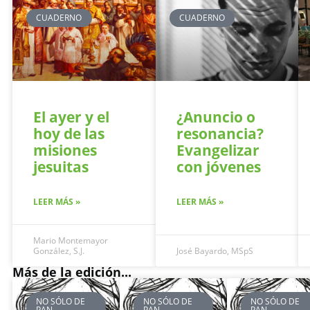
CUADERNO
CUADERNO
El ayer y el
¿Anuncio o
hoy de las
resonancia?
misiones
Evangelizar
jesuitas
con jóvenes
LEER MÁS »
LEER MÁS »
Mario Montemayor
González, S.J.
José Bayardo, MSpS
Más de la edición...
NO SÓLO DE
NO SÓLO DE
NO SÓLO DE
PAN…
PAN…
PAN…