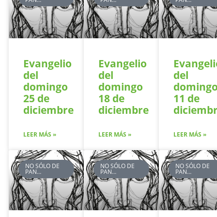
Evangelio
Evangelio
Evangeli
del
del
del
domingo
domingo
doming
25 de
18 de
11 de
diciembre
diciembre
diciemb
LEER MÁS »
LEER MÁS »
LEER MÁS »
NO SÓLO DE
NO SÓLO DE
NO SÓLO DE
PAN…
PAN…
PAN…