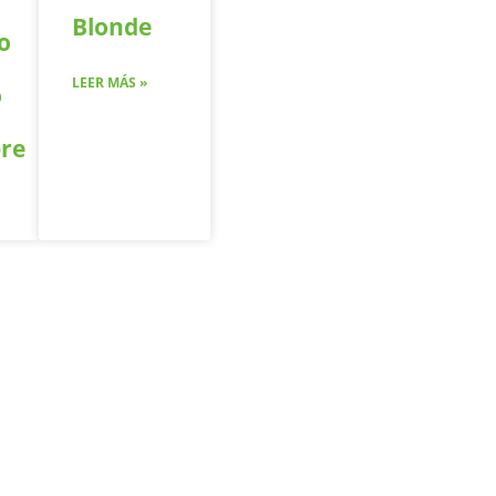
Blonde
o
LEER MÁS »
o
re