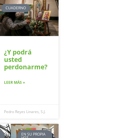
CUADERNO
¿Y podrá
usted
perdonarme?
LEER MÁS »
Pedro Reyes Linares, S.J.
EN SU PROPIA
VOZ