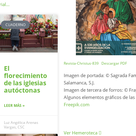
rial…
CUADERNO
Revista-Christus-839
Descargar PDF
El
florecimiento
Imagen de portada: © Sagrada Fami
de las iglesias
Salamanca, S.J.
autóctonas
Imagen de tercera de forros: © Fra
Algunos elementos gráficos de la
Freepik.com
LEER MÁS »
Luz Angélica Arenas
Vargas, CSC
Ver Hemeroteca