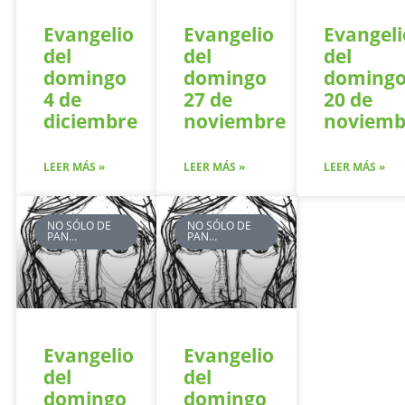
Evangelio
Evangelio
Evangeli
del
del
del
domingo
domingo
doming
4 de
27 de
20 de
diciembre
noviembre
noviemb
LEER MÁS »
LEER MÁS »
LEER MÁS »
NO SÓLO DE
NO SÓLO DE
PAN…
PAN…
Evangelio
Evangelio
del
del
domingo
domingo