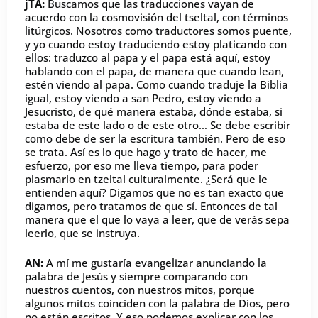
jTA:
Buscamos que las traducciones vayan de
acuerdo con la cosmovisión del tseltal, con términos
litúrgicos. Nosotros como traductores somos puente,
y yo cuando estoy traduciendo estoy platicando con
ellos: traduzco al papa y el papa está aquí, estoy
hablando con el papa, de manera que cuando lean,
estén viendo al papa. Como cuando traduje la Biblia
igual, estoy viendo a san Pedro, estoy viendo a
Jesucristo, de qué manera estaba, dónde estaba, si
estaba de este lado o de este otro… Se debe escribir
como debe de ser la escritura también. Pero de eso
se trata. Así es lo que hago y trato de hacer, me
esfuerzo, por eso me lleva tiempo, para poder
plasmarlo en tzeltal culturalmente. ¿Será que le
entienden aquí? Digamos que no es tan exacto que
digamos, pero tratamos de que sí. Entonces de tal
manera que el que lo vaya a leer, que de verás sepa
leerlo, que se instruya.
AN:
A mí me gustaría evangelizar anunciando la
palabra de Jesús y siempre comparando con
nuestros cuentos, con nuestros mitos, porque
algunos mitos coinciden con la palabra de Dios, pero
no están escritos. Y eso podemos explicar con los