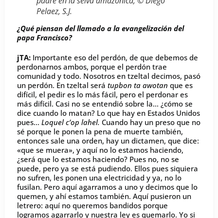
padre en la selva amazónica, © Diego
Pelaez, S.J.
¿Qué piensan del llamado a la evangelización del
papa Francisco?
jTA:
Importante eso del perdón, de que debemos de
perdonarnos ambos, porque el perdón trae
comunidad y todo. Nosotros en tzeltal decimos, pasó
un perdón. En tzeltal será
tupbon ta awotan
que es
difícil, el pedir es lo más fácil, pero el perdonar es
más difícil. Casi no se entendió sobre la… ¿cómo se
dice cuando lo matan? Lo que hay en Estados Unidos
pues…
Loquel c’op lahel.
Cuando hay un preso que no
sé porque le ponen la pena de muerte también,
entonces sale una orden, hay un dictamen, que dice:
«que se muera», y aquí no lo estamos haciendo,
¿será que lo estamos haciendo? Pues no, no se
puede, pero ya se está pudiendo. Ellos pues siquiera
no sufren, les ponen una electricidad y ya, no lo
fusilan. Pero aquí agarramos a uno y decimos que lo
quemen, y ahí estamos también. Aquí pusieron un
letrero: aquí no queremos bandidos porque
logramos agarrarlo y nuestra ley es quemarlo. Yo si