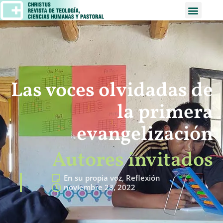
Las voces olvidadas de
la primera
evangelización
Autores invitados
En su propia voz
,
Reflexión
noviembre 28, 2022