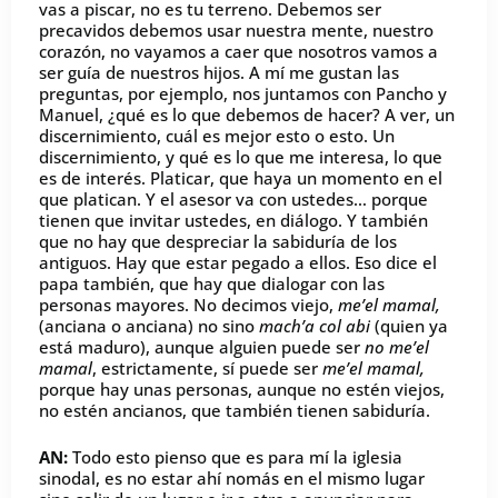
vas a piscar, no es tu terreno. Debemos ser
precavidos debemos usar nuestra mente, nuestro
corazón, no vayamos a caer que nosotros vamos a
ser guía de nuestros hijos. A mí me gustan las
preguntas, por ejemplo, nos juntamos con Pancho y
Manuel, ¿qué es lo que debemos de hacer? A ver, un
discernimiento, cuál es mejor esto o esto. Un
discernimiento, y qué es lo que me interesa, lo que
es de interés. Platicar, que haya un momento en el
que platican. Y el asesor va con ustedes… porque
tienen que invitar ustedes, en diálogo. Y también
que no hay que despreciar la sabiduría de los
antiguos. Hay que estar pegado a ellos. Eso dice el
papa también, que hay que dialogar con las
personas mayores. No decimos viejo,
me’el mamal,
(anciana o anciana) no sino
mach’a col abi
(quien ya
está maduro), aunque alguien puede ser
no me’el
mamal
, estrictamente, sí puede ser
me’el mamal,
porque hay unas personas, aunque no estén viejos,
no estén ancianos, que también tienen sabiduría.
AN:
Todo esto pienso que es para mí la iglesia
sinodal, es no estar ahí nomás en el mismo lugar