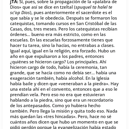
jTA:
Sí, pues, sobre la propagación de la «palabra de
Dios» que así se dice en tzeltal (
spuquel ta halel te
sc’op Dios
), pues anteriormente el sacerdote es el
que sabía y se le obedecía. Después se formaron los
catequistas, tomando cursos en San Cristóbal de las
Casas, dos, tres meses. Pero los catequistas recibían
órdenes… bueno era más estricto, como en las
escuelas. En las escuelas forzosamente tienes que
hacer tu tarea, sino la hacías, no entrabas a clases.
Igual aquí, igual en la religión, era forzado. Hubo un
año en que expulsaron a los padres, entonces
¿quiénes se hicieron cargo? Los principales. Ahí
hicieron cargo de todo, había la ceremonia, tan
grande, que se hacía como no debía ser… había una
exageración también, había alcohol. En la Iglesia
había baile y dicen que «veneraban a la piedra». Hay
una estela ahí en el convento, entonces que a eso le
prendían vela. Pero eso no era que estuvieran
hablando a la piedra, sino que era un recordatorio
de los antepasados. Como yo hubiera hecho
también. Pero llega la misión y quita todo eso. Nada
más quedan las «tres hincadas». Pero, hace no sé
cuántos años dicen que hubo un momento en que se
pidió perdón porque la evangelización había estado