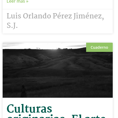
Leer más »
Luis Orlando Pérez Jiménez,
S.J.
Cuaderno
Culturas