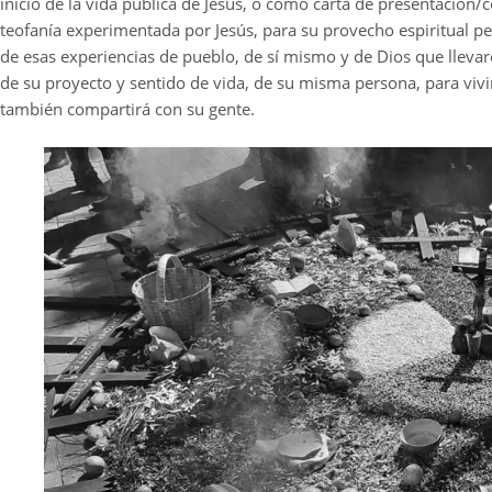
inicio de la vida pública de Jesús, o como carta de presentación
teofanía experimentada por Jesús, para su provecho espiritual per
de esas experiencias de pueblo, de sí mismo y de Dios que llevaro
de su proyecto y sentido de vida, de su misma persona, para vivi
también compartirá con su gente.