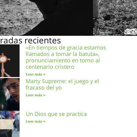
, 2022
radas recientes
«En tiempos de gracia estamos
llamados a tomar la batuta»,
pronunciamiento en torno al
centenario cristero
Leer más »
Marty Supreme: el juego y el
fracaso del yo
Leer más »
Un Dios que se practica
Leer más »