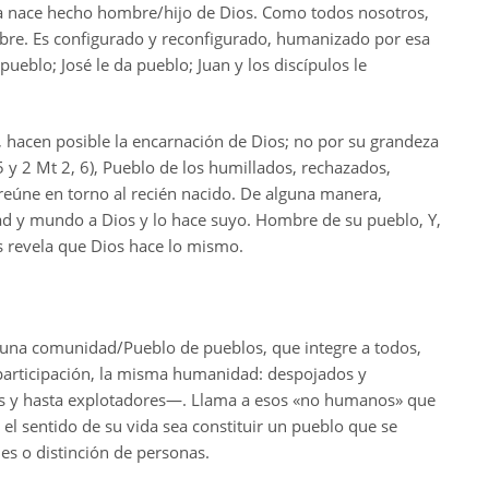
ya nace hecho hombre/hijo de Dios. Como todos nosotros,
mbre. Es configurado y reconfigurado, humanizado por esa
blo; José le da pueblo; Juan y los discípulos le
, hacen posible la encarnación de Dios; no por su grandeza
5 y 2 Mt 2, 6), Pueblo de los humillados, rechazados,
 reúne en torno al recién nacido. De alguna manera,
d y mundo a Dios y lo hace suyo. Hombre de su pueblo, Y,
os revela que Dios hace lo mismo.
 una comunidad/Pueblo de pueblos, que integre a todos,
 participación, la misma humanidad: despojados y
os y hasta explotadores—. Llama a esos «no humanos» que
l sentido de su vida sea constituir un pueblo que se
es o distinción de personas.