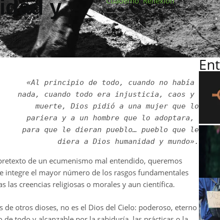
idad y
Cuaderno
,
Reflexión
marzo 23
Ent
«Al principio de todo, cuando no había 

nada, cuando todo era injusticia, caos y 

muerte, Dios pidió a una mujer que lo

pariera y a un hombre que lo adoptara, 

para que le dieran pueblo… pueblo que le

l pretexto de un ecumenismo mal entendido, queremos
que integre el mayor número de los rasgos fundamentales
 las creencias religiosas o morales y aun científica.
 de otros dioses, no es el Dios del Cielo: poderoso, eterno
de todo y alcanzable por la sabiduría, las prácticas o la