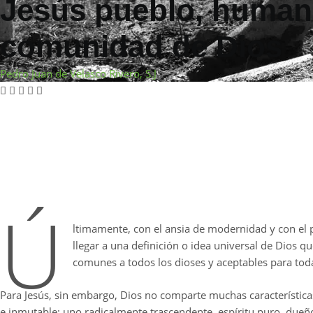
Jesús pueblo, human
comunidad de Dios
Pedro Juan de Velasco Rivero, S.J
Ú
ltimamente, con el ansia de modernidad y con e
llegar a una definición o idea universal de Dios 
comunes a todos los dioses y aceptables para todas
Para Jesús, sin embargo, Dios no comparte muchas características
e inmutable; uno radicalmente trascendente, espíritu puro, dueño 