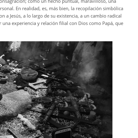
/consagración; como un hecho puntual, maravilloso, una
sonal. En realidad, es, más bien, la recopilación simbólica
n a Jesús, a lo largo de su existencia, a un cambio radical
r una experiencia y relación filial con Dios como Papá, que