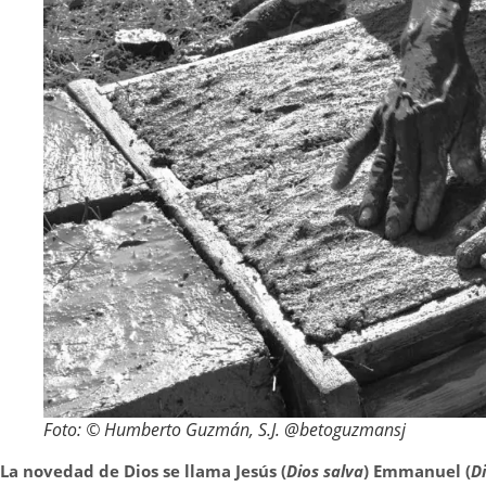
Foto: © Humberto Guzmán, S.J. @betoguzmansj
La novedad de Dios se llama Jesús (
Dios salva
) Emmanuel (
D