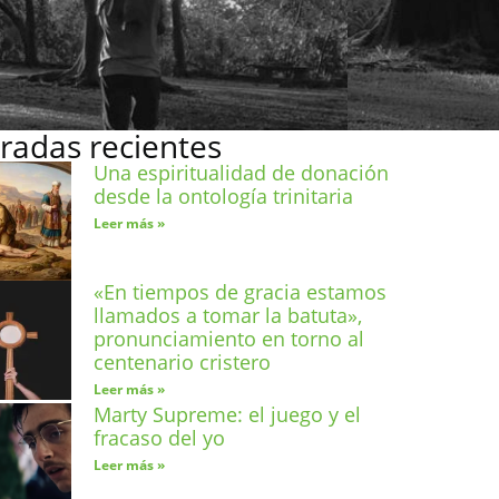
radas recientes
Una espiritualidad de donación
desde la ontología trinitaria
Leer más »
«En tiempos de gracia estamos
llamados a tomar la batuta»,
pronunciamiento en torno al
centenario cristero
Leer más »
Marty Supreme: el juego y el
fracaso del yo
Leer más »