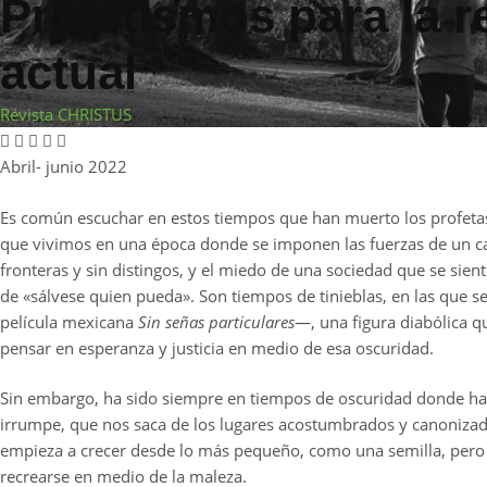
Profetismos para la r
actual
Revista CHRISTUS
Abril- junio 2022
Es común escuchar en estos tiempos que han muerto los profetas q
que vivimos en una época donde se imponen las fuerzas de un cap
fronteras y sin distingos, y el miedo de una sociedad que se sie
de «sálvese quien pueda». Son tiempos de tinieblas, en las que 
película mexicana
Sin señas particulares
—, una figura diabólica q
pensar en esperanza y justicia en medio de esa oscuridad.
Sin embargo, ha sido siempre en tiempos de oscuridad donde ha 
irrumpe, que nos saca de los lugares acostumbrados y canonizados
empieza a crecer desde lo más pequeño, como una semilla, pero con
recrearse en medio de la maleza.