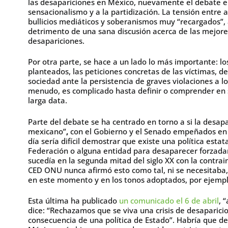
las desapariciones en México, nuevamente el debate en
sensacionalismo y a la partidización. La tensión entre 
bullicios mediáticos y soberanismos muy “recargados”,
detrimento de una sana discusión acerca de las mejores 
desapariciones.
Por otra parte, se hace a un lado lo más importante: lo
planteados, las peticiones concretas de las víctimas, de
sociedad ante la persistencia de graves violaciones a 
menudo, es complicado hasta definir o comprender en 
larga data.
Parte del debate se ha centrado en torno a si la desapa
mexicano”
,
con el Gobierno y el Senado empeñados en 
día sería difícil demostrar que existe una política estat
Federación o alguna entidad para desaparecer forzada
sucedía en la segunda mitad del siglo XX con la contrai
CED ONU nunca afirmó esto como tal, ni se necesitaba,
en este momento y en los tonos adoptados, por ejempl
Esta última ha publicado
un comunicado el 6 de abril
, 
dice: “Rechazamos que se viva una crisis de desaparic
consecuencia de una política de Estado”. Habría que defini