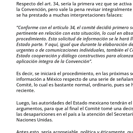
Respecto del art. 34, sería la primera vez que se acti
la Convención, pero vale la pena revisar integralmente
se ha prestado a muchas interpretaciones falaces:
“Conforme con el artículo 34, el comité decidió primero s
pertinente en relación con esta situación, lo cual en abs
procedimiento. Esta solicitud de información se le hará 
Estado parte. Y aquí, igual que durante la elaboración de
urgentes o de comunicaciones individuales, también el C
Estado cooperación y diálogo constructivos para alcanza
aplicación íntegra de la Convención”.
Es decir, se iniciará el procedimiento, en las próximas
información a México respecto de una serie de señalam
Comité, lo cual es bastante normal, ordinario, pues se
reciente.
Luego, las autoridades del Estado mexicano tendrán el
argumentos, para que al final el Comité tomé una decisi
las desapariciones en el país a la atención del Secreta
Naciones Unidas.
Antes esto, sería aconsejable, política y éticamente, qu