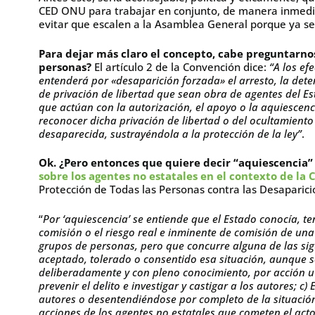
CED ONU para trabajar en conjunto, de manera inmedia
evitar que escalen a la Asamblea General porque ya se
Para dejar más claro el concepto, cabe preguntarno
personas?
El artículo 2 de la Convención dice:
“A los ef
entenderá por «desaparición forzada» el arresto, la dete
de privación de libertad que sean obra de agentes del 
que actúan con la autorización, el apoyo o la aquiescenc
reconocer dicha privación de libertad o del ocultamiento
desaparecida, sustrayéndola a la protección de la ley”
.
Ok. ¿Pero entonces que quiere decir “aquiescencia” 
sobre los agentes no estatales en el contexto de la
Protección de Todas las Personas contra las Desaparic
“
Por ‘aquiescencia’ se entiende que el Estado conocía, t
comisión o el riesgo real e inminente de comisión de un
grupos de personas, pero que concurre alguna de las sigu
aceptado, tolerado o consentido esa situación, aunque se
deliberadamente y con pleno conocimiento, por acción 
prevenir el delito e investigar y castigar a los autores; c
autores o desentendiéndose por completo de la situación 
acciones de los agentes no estatales que cometen el acto