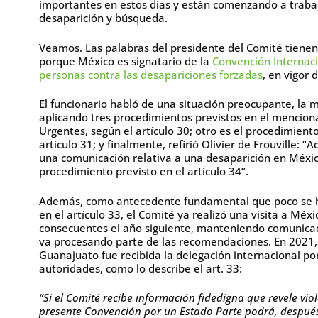
importantes en estos días y están comenzando a trabaja
desaparición y búsqueda.
Veamos. Las palabras del presidente del Comité tiene
porque México es signatario de la
Convención Internaci
personas contra las desapariciones forzadas
, en vigor
El funcionario habló de una situación preocupante, la 
aplicando tres procedimientos previstos en el menciona
Urgentes, según el artículo 30; otro es el procedimien
artículo 31; y finalmente, refirió Olivier de Frouville:
una comunicación relativa a una desaparición en Méxi
procedimiento previsto en el artículo 34”.
Además, como antecedente fundamental que poco se ha
en el artículo 33, el Comité ya realizó una visita a M
consecuentes el año siguiente, manteniendo comunicaci
va procesando parte de las recomendaciones. En 2021, l
Guanajuato fue recibida la delegación internacional por 
autoridades, como lo describe el art. 33:
“Si el Comité recibe información fidedigna que revele vio
presente Convención por un Estado Parte podrá, después 