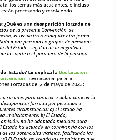
ta, los temas más acuciantes, e incluso
 están procesando y resolviendo.
s: ¿Qué es una desaparición forzada de
ectos de la presente Convención, se
nción, el secuestro o cualquier otra forma
Estado o por personas o grupos de personas
ia del Estado, seguida de la negativa a
 de la suerte o el paradero de la persona
del Estado? Lo explica la
Declaración
 Convención
Internacional para la
iones Forzadas del 2 de mayo de 2023:
enía razones para conocer o debía conocer la
a desaparición forzada por personas o
ientes circunstancias: a) El Estado ha
a implícitamente; b) El Estado,
u omisión, no ha adoptado medidas para
) El Estado ha actuado en connivencia con los
de las potenciales víctimas, facilitando las
; d) El Estado ha creado las condiciones que