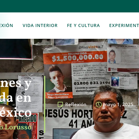
EXIÓN
VIDA INTERIOR
FE Y CULTURA
EXPERIMEN
nes y
da en
Reflexión
mayo 1, 2025
éxico
o Lorusso