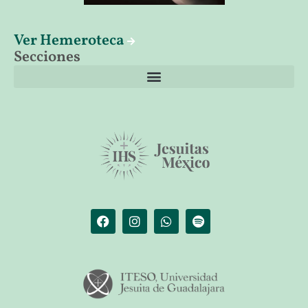
Ver Hemeroteca
Secciones
El librero de Christus
Las palabras del papa