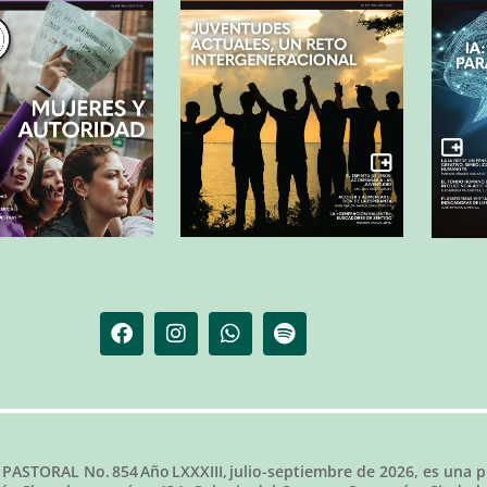
 PASTORAL No.
854
Año LXXXIII,
julio-septiembre de 2026
, es una p