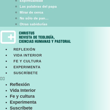
Espiritualidad
Las palabras del papa
Mirar de cerca
No sólo de pan…
Otras sabidurías
REFLEXIÓN
VIDA INTERIOR
FE Y CULTURA
EXPERIMENTA
SUSCRÍBETE
Reflexión
Vida Interior
Fe y cultura
Experimenta
Suscríbete