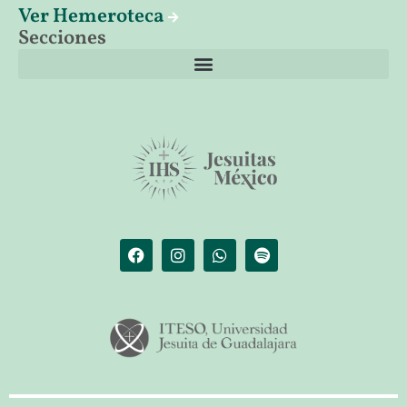
Ver Hemeroteca
Secciones
El librero de Christus
Las palabras del papa