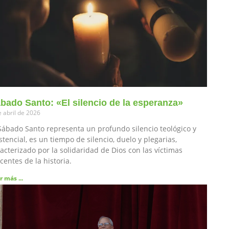
bado Santo: «El silencio de la esperanza»
e abril de 2026
Sábado Santo representa un profundo silencio teológico y
stencial, es un tiempo de silencio, duelo y plegarias,
acterizado por la solidaridad de Dios con las víctimas
centes de la historia.
r más ...