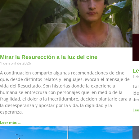
Mirar la Resurección a la luz del cine
1 de abril de 2026
Le
A continuación comparto algunas recomendaciones de cine
1 d
que, desde distintos relatos y lenguajes, evocan el mensaje de
vida del Resucitado. Son historias donde la experiencia
Tam
humana se entrecruza con personajes que, en medio de la
ide
fragilidad, el dolor o la incertidumbre, deciden plantarle cara a
den
la desesperanza y apostar por la vida, la dignidad y la
Lee
esperanza.
Leer más ...