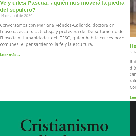
Ve y diles/ Pascua: ¿quién nos moverá la piedra
del sepulcro?
14 de abril de 2026
Conversamos con Mariana Méndez-Gallardo, doctora en
Filosofía, escultora, teóloga y profesora del Departamento de
Filosofía y Humanidades del ITESO, quien habita cruces poco
comunes: el pensamiento, la fe y la escultura.
He
6 d
Leer más ...
Rob
dió
car
raí
Co
Lee