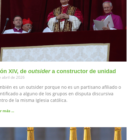
ón XIV, de
outsider
a constructor de unidad
e abril de 2026
bién es un outsider porque no es un partisano afiliado o
ntificado a alguno de los grupos en disputa discursiva
tro de la misma Iglesia católica.
r más ...