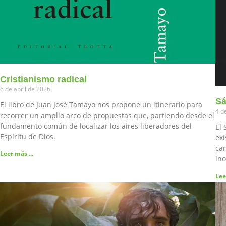
Cristianismo radical
6 de abril de 2026
Sá
El libro de Juan José Tamayo nos propone un itinerario para
4 d
recorrer un amplio arco de propuestas que, partiendo desde el
fundamento común de localizar los aires liberadores del
El 
Espíritu de Dios.
exi
car
Leer más ...
ino
Lee