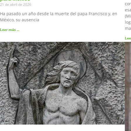
cor
21 de abril de 2026
esa
Ha pasado un año desde la muerte del papa Francisco y, en
(Mi
México, su ausencia
log
ma
Leer más ...
Lee