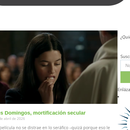
¿Quie
Susc
Enláz
s Domingos, mortificación secular
de abril de 2026
película no se distrae en lo seráfico –quizá porque eso le