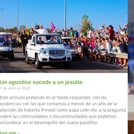
Un agustino sucede a un jesuita
1 de abril de 2026
Este artículo pretende en el fondo responder, con las
evidencias con las que contamos a menos de un año de la
elección de Roberto Prevost como papa León XIV, a la pregunta
sobre las continuidades o discontinuidades que podemos
vislumbrar en el desempeño del nuevo pontífice.
Leer más ...