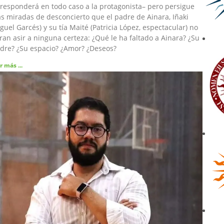
responderá en todo caso a la protagonista– pero persigue
s miradas de desconcierto que el padre de Ainara, Iñaki
guel Garcés) y su tía Maité (Patricia López, espectacular) no
ran asir a ninguna certeza: ¿Qué le ha faltado a Ainara? ¿Su
dre? ¿Su espacio? ¿Amor? ¿Deseos?
r más ...