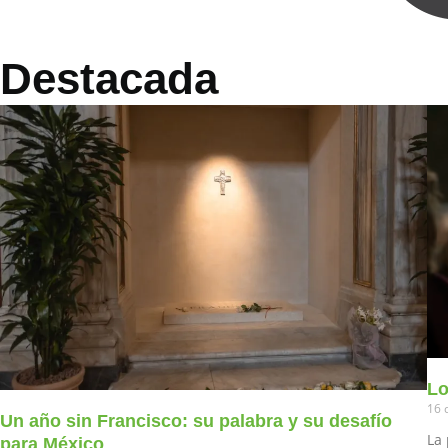
Destacada
Lo
16 
Un año sin Francisco: su palabra y su desafío
La 
para México