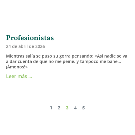
Profesionistas
24 de abril de 2026
Mientras salía se puso su gorra pensando: «Así nadie se va
a dar cuenta de que no me peiné, y tampoco me bañé…
¡Ámonos!»
Leer más ...
1
2
3
4
5