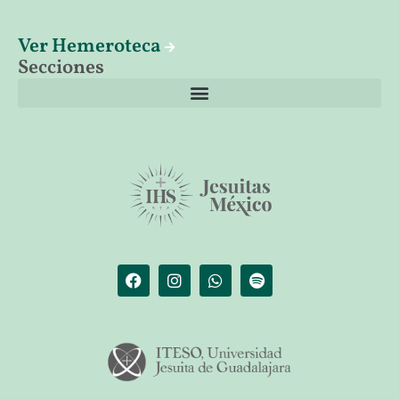
Ver Hemeroteca
Secciones
El librero de Christus
Las palabras del papa