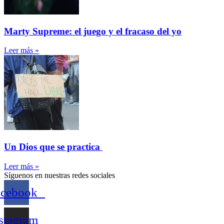
Marty Supreme: el juego y el fracaso del yo
Leer más »
Un Dios que se practica
Leer más »
Síguenos en nuestras redes sociales
acebook
stagram