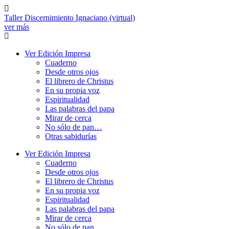
Ir
al
Taller Discernimiento Ignaciano (virtual)
contenido
ver más
Ver Edición Impresa
Cuaderno
Desde otros ojos
El librero de Christus
En su propia voz
Espiritualidad
Las palabras del papa
Mirar de cerca
No sólo de pan…
Otras sabidurías
Ver Edición Impresa
Cuaderno
Desde otros ojos
El librero de Christus
En su propia voz
Espiritualidad
Las palabras del papa
Mirar de cerca
No sólo de pan…