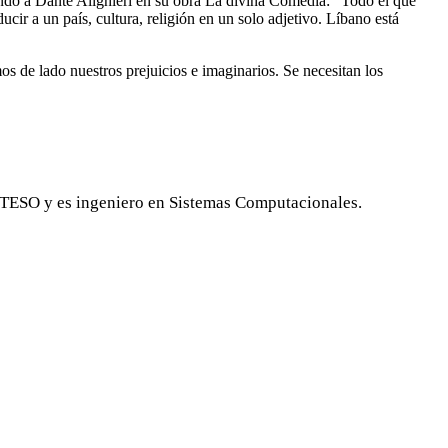
citando a Dante Alighieri en su obra La divina Comedia: “Todo el que
ir a un país, cultura, religión en un solo adjetivo. Líbano está
s de lado nuestros prejuicios e imaginarios. Se necesitan los
 ITESO y es ingeniero en Sistemas Computacionales.