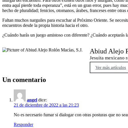
liturgia del encuentro. Para otros existen otros ritos y liturgias, com
entra aquí pierde toda esperanza”, está en un gran error, pues hay muc
hecho de pluralidad; fenicios, otomanos, árabes, franceses entre otras 
Faltan muchos narguiles para escuchar al Próximo Oriente. Se necesita
encuentros desde la propia historia hacia el otro.
¿Cuándo harás un juego amistoso con diferente? ¿Cuándo aceptarás la 
Abiud Alejo R
Jesuita mexicano r
Ver más artículos
Un comentario
angel
dice:
21 de diciembre de 2022 a las 21:23
No es necesario fumar si dialogar con otras posturas que no sean
Responder