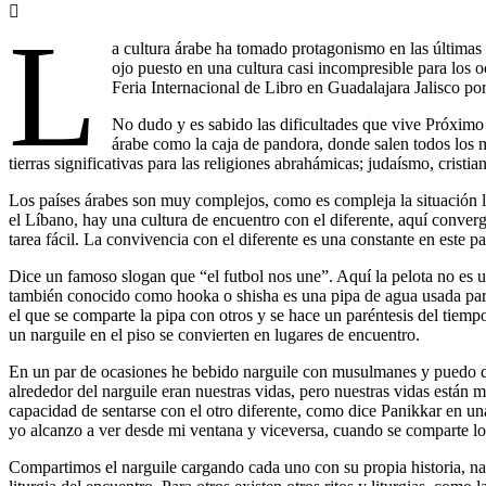
L
a cultura árabe ha tomado protagonismo en las últimas
ojo puesto en una cultura casi incompresible para los o
Feria Internacional de Libro en Guadalajara Jalisco p
No dudo y es sabido las dificultades que vive Próximo 
árabe como la caja de pandora, donde salen todos los 
tierras significativas para las religiones abrahámicas; judaísmo, cristi
Los países árabes son muy complejos, como es compleja la situación l
el Líbano, hay una cultura de encuentro con el diferente, aquí conver
tarea fácil. La convivencia con el diferente es una constante en este pa
Dice un famoso slogan que “el futbol nos une”. Aquí la pelota no es 
también conocido como hooka o shisha es una pipa de agua usada para f
el que se comparte la pipa con otros y se hace un paréntesis del tiem
un narguile en el piso se convierten en lugares de encuentro.
En un par de ocasiones he bebido narguile con musulmanes y puedo de
alrededor del narguile eran nuestras vidas, pero nuestras vidas están m
capacidad de sentarse con el otro diferente, como dice Panikkar en u
yo alcanzo a ver desde mi ventana y viceversa, cuando se comparte lo
Compartimos el narguile cargando cada uno con su propia historia, naci