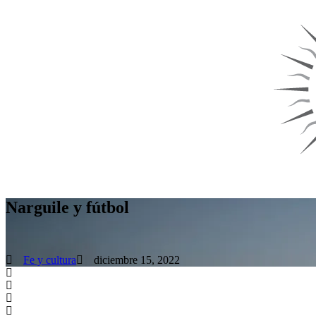
Narguile y fútbol
Fe y cultura
diciembre 15, 2022