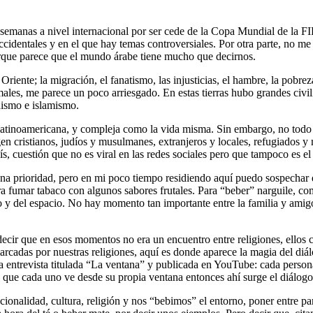
 semanas a nivel internacional por ser cede de la Copa Mundial de la F
ccidentales y en el que hay temas controversiales. Por otra parte, no me 
orque parece que el mundo árabe tiene mucho que decirnos.
Oriente; la migración, el fanatismo, las injusticias, el hambre, la pobr
males, me parece un poco arriesgado. En estas tierras hubo grandes ci
anismo e islamismo.
atinoamericana, y compleja como la vida misma. Sin embargo, no todo e
gen cristianos, judíos y musulmanes, extranjeros y locales, refugiados 
ís, cuestión que no es viral en las redes sociales pero que tampoco es el
una prioridad, pero en mi poco tiempo residiendo aquí puedo sospechar 
umar tabaco con algunos sabores frutales. Para “beber” narguile, como 
po y del espacio. No hay momento tan importante entre la familia y amigo
cir que en esos momentos no era un encuentro entre religiones, ellos
arcadas por nuestras religiones, aquí es donde aparece la magia del diál
na entrevista titulada “La ventana” y publicada en YouTube: cada perso
 que cada uno ve desde su propia ventana entonces ahí surge el diálogo
onalidad, cultura, religión y nos “bebimos” el entorno, poner entre par