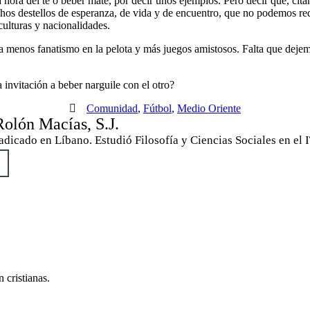
o la hora del té o beber mate, por decir unos ejemplos. Pero decir que, 
hos destellos de esperanza, de vida y de encuentro, que no podemos reduc
culturas y nacionalidades.
 menos fanatismo en la pelota y más juegos amistosos. Falta que dejemo
invitación a beber narguile con el otro?
Comunidad
,
Fútbol
,
Medio Oriente
olón Macías, S.J.
adicado en Líbano. Estudió Filosofía y Ciencias Sociales en el
 cristianas.