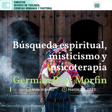
Búsqueda espiritual,
misticismo y
psicoterapia
Germán Ríos Morfin
Vida Interior
marzo 20, 2023