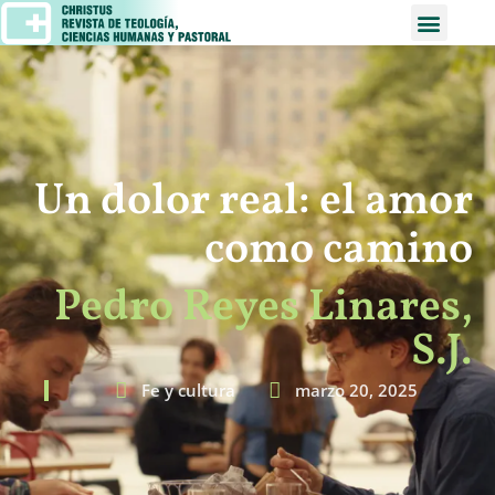
Un dolor real: el amor
como camino
Pedro Reyes Linares,
S.J.
Fe y cultura
marzo 20, 2025