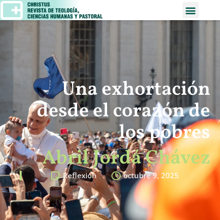
Una exhortación
desde el corazón de
los pobres
Abril Jordá Chávez
Reflexión
octubre 9, 2025