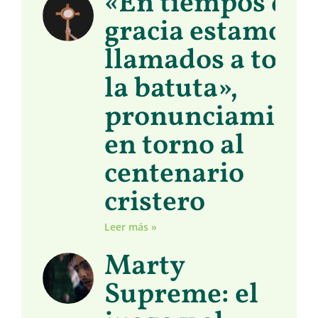
«En tiempos de
gracia estamos
llamados a toma
la batuta»,
pronunciamient
en torno al
centenario
cristero
Leer más »
Marty
Supreme: el