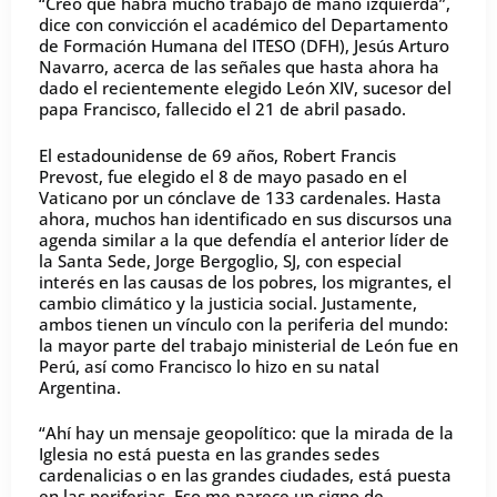
“Creo que habrá mucho trabajo de mano izquierda”,
dice con convicción el académico del Departamento
de Formación Humana del ITESO (DFH), Jesús Arturo
Navarro, acerca de las señales que hasta ahora ha
dado el recientemente elegido León XIV, sucesor del
papa Francisco, fallecido el 21 de abril pasado.
El estadounidense de 69 años, Robert Francis
Prevost, fue elegido el 8 de mayo pasado en el
Vaticano por un cónclave de 133 cardenales. Hasta
ahora, muchos han identificado en sus discursos una
agenda similar a la que defendía el anterior líder de
la Santa Sede, Jorge Bergoglio, SJ, con especial
interés en las causas de los pobres, los migrantes, el
cambio climático y la justicia social. Justamente,
ambos tienen un vínculo con la periferia del mundo:
la mayor parte del trabajo ministerial de León fue en
Perú, así como Francisco lo hizo en su natal
Argentina.
“Ahí hay un mensaje geopolítico: que la mirada de la
Iglesia no está puesta en las grandes sedes
cardenalicias o en las grandes ciudades, está puesta
en las periferias. Eso me parece un signo de