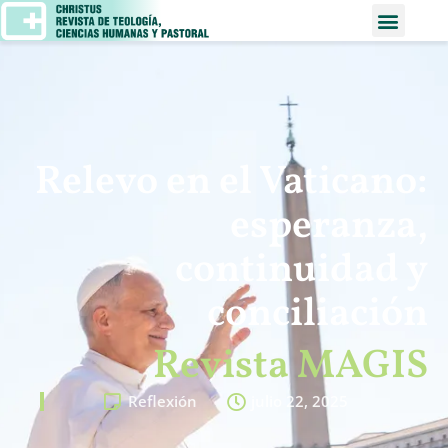
Relevo en el Vaticano:
esperanza,
continuidad y
conciliación
Revista MAGIS
Reflexión
julio 22, 2025