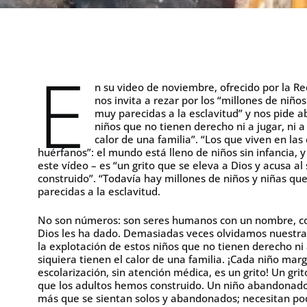
E
n su video de noviembre, ofrecido por la R
nos invita a rezar por los “millones de niño
muy parecidas a la esclavitud” y nos pide ab
niños que no tienen derecho ni a jugar, ni a 
calor de una familia”. “Los que viven en las c
huérfanos”: el mundo está lleno de niños sin infancia, 
este vídeo – es “un grito que se eleva a Dios y acusa a
construido”. “Todavía hay millones de niños y niñas qu
parecidas a la esclavitud.
No son números: son seres humanos con un nombre, con
Dios les ha dado. Demasiadas veces olvidamos nuestra 
la explotación de estos niños que no tienen derecho ni a 
siquiera tienen el calor de una familia. ¡Cada niño mar
escolarización, sin atención médica, es un grito! Un gri
que los adultos hemos construido. Un niño abandonado
más que se sientan solos y abandonados; necesitan pod