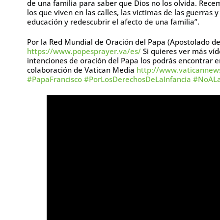
de una familia para saber que Dios no los olvida. Rece
los que viven en las calles, las víctimas de las guerras
educación y redescubrir el afecto de una familia”.
Por la Red Mundial de Oración del Papa (Apostolado de 
https://www.popesprayer.va/es/
Si quieres ver más víd
intenciones de oración del Papa los podrás encontrar 
colaboración de Vatican Media
http://www.vaticannews
#PapaFrancisco
#PorLosDerechosDeLaInfancia
#NoALa