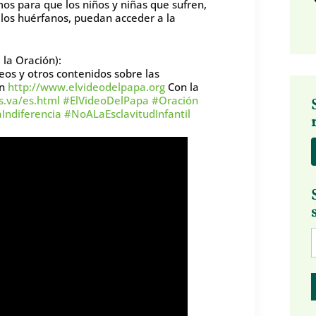
mos para que los niños y niñas que sufren,
 y los huérfanos, puedan acceder a la
la Oración):
eos y otros contenidos sobre las
en
http://www.elvideodelpapa.org
Con la
.va/es.html
#ElVideoDelPapa
#Oración
Indiferencia
#NoALaEsclavitudInfantil