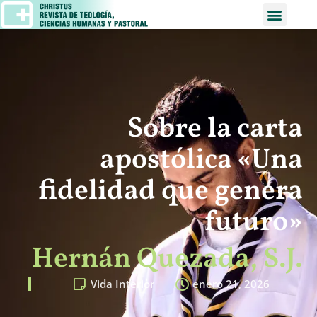
Sobre la carta
apostólica «Una
fidelidad que genera
futuro»
Hernán Quezada, S.J.
Vida Interior
enero 21, 2026