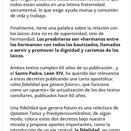
todos están unidos en una íntima fraternidad
sacramental, lo que exige ayuda mutua y comunión
de vida y trabajo.
Finalmente, tiene una palabra sobre la relación con
los laicos: ésta no es de superioridad, sino de
hermandad.
Los presbíteros son «hermanos entre
los hermanos» con todos los bautizados, llamados
a servir y promover la dignidad y carismas de los
laicos.
Ambos textos cumplen 60 años de su publicación , y
el
Santo Padre, León XIV
, ha querido dar relevancia
a estos decretos publicando una carta apostólica:
«
Una fidelidad que genera futuro
», que funciona
como un «puente» de actualización de los dos textos
conciliares, publicados hace 60 años.
Una fidelidad que genera futuro es una relectura de
Optatam Totius
y
PresbyterorumOrdinis
; de algún
modo, coloca estos dos decretos bajo nuestra
mirada y propone aportes importantes, como la
introducción de un eje central:
la fidelidad
, no como