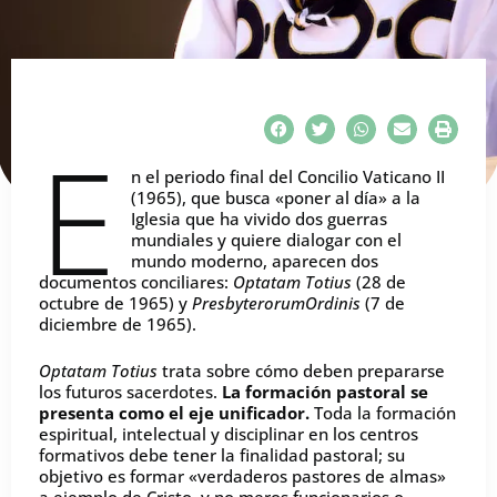
E
n el periodo final del Concilio Vaticano II
(1965), que busca «poner al día» a la
Iglesia que ha vivido dos guerras
mundiales y quiere dialogar con el
mundo moderno, aparecen dos
documentos conciliares:
Optatam Totius
(28 de
octubre de 1965) y
PresbyterorumOrdinis
(7 de
diciembre de 1965).
Optatam Totius
trata sobre cómo deben prepararse
los futuros sacerdotes.
La formación pastoral se
presenta como el eje unificador.
Toda la formación
espiritual, intelectual y disciplinar en los centros
formativos debe tener la finalidad pastoral; su
objetivo es formar «verdaderos pastores de almas»
a ejemplo de Cristo, y no meros funcionarios o