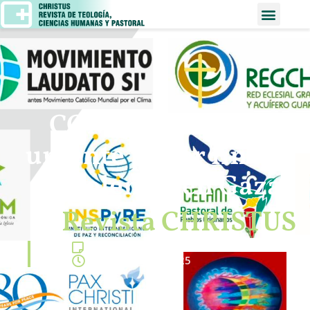
COMUNICADO: «Es
urgente poner fin a la
violencia en Gaza»
Revista CHRISTUS
Comunicado
,
Recursos
septiembre 19, 2025