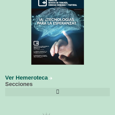
Ver Hemeroteca
Secciones
El librero de Christus
Las palabras del papa