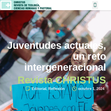
Juventudes actuales,
un reto
intergeneracional
Revista CHRISTUS
Editorial
,
Reflexión
octubre 1, 2024