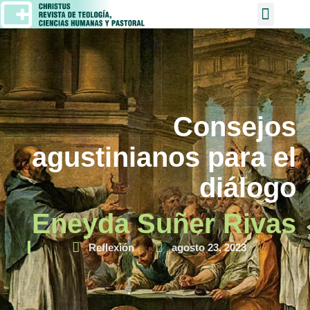
Consejos
agustinianos para el
diálogo
Eneyda Suñer Rivas
Reflexión
agosto 23, 2023