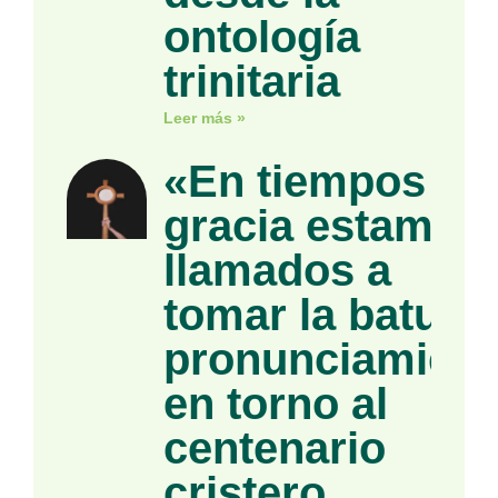
ontología
trinitaria
Leer más »
«En tiempos de
gracia estamos
llamados a
tomar la batuta»
pronunciamient
en torno al
centenario
cristero