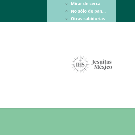
Mirar de cerca
No sólo de pan…
Otras sabidurías