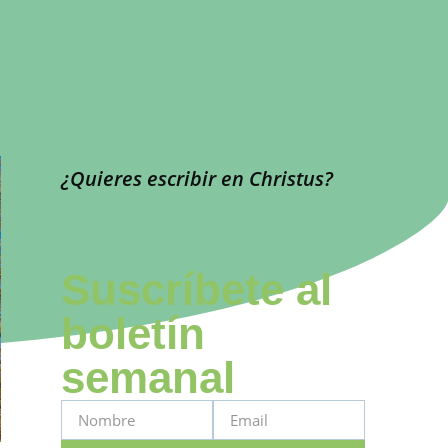
¿Quieres escribir en Christus?
Contáctanos
Suscríbete al
boletín
semanal