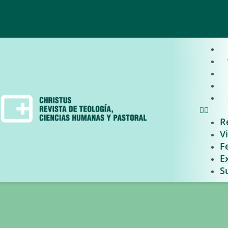
R
V
F
E
S