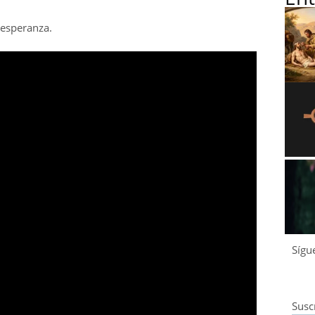
a esperanza.
Sígu
Susc