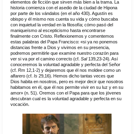
elementos de ficción que sirven más bien a la trama. La
historia comienza con el asedio de la ciudad de Hipona
por parte de los vándalos (en el año 430). Agustín es
obispo y él mismo nos cuenta su vida y cómo buscaba
con inquietud la verdad en la filosofía; cómo pasó del
maniqueísmo al escepticismo hasta encontrarse
finalmente con Cristo. Reflexionemos y comentemos
estas palabras del Papa Francisco: «si ya no ponemos
distancias frente a Dios y vivimos en su presencia,
podremos permitirle que examine nuestro corazón para
ver si va por el camino correcto (cf.
Sal
139,23-24). Así
conoceremos la voluntad agradable y perfecta del Señor
(cf.
Rm
12,1-2) y dejaremos que él nos moldee como un
alfarero (cf.
Is
29,16). Hemos dicho tantas veces que
Dios habita en nosotros, pero es mejor decir que nosotros
habitamos en él, que él nos permite vivir en su luz y en su
amor» (n. 51). Oremos con el Papa para que los jóvenes
descubran cual es la voluntad agradable y perfecta en su
vocación.