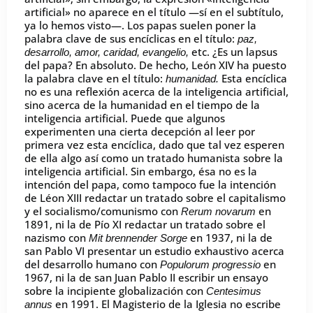
artificial» no aparece en el título —sí en el subtítulo,
ya lo hemos visto—. Los papas suelen poner la
palabra clave de sus encíclicas en el título:
paz,
etc. ¿Es un lapsus
desarrollo, amor, caridad, evangelio,
del papa? En absoluto. De hecho, León XIV ha puesto
la palabra clave en el título:
Esta encíclica
humanidad.
no es una reflexión acerca de la inteligencia artificial,
sino acerca de la humanidad en el tiempo de la
inteligencia artificial. Puede que algunos
experimenten una cierta decepción al leer por
primera vez esta encíclica, dado que tal vez esperen
de ella algo así como un tratado humanista sobre la
inteligencia artificial. Sin embargo, ésa no es la
intención del papa, como tampoco fue la intención
de Léon XIII redactar un tratado sobre el capitalismo
y el socialismo/comunismo con
en
Rerum novarum
1891, ni la de Pío XI redactar un tratado sobre el
nazismo con
en 1937, ni la de
Mit brennender Sorge
san Pablo VI presentar un estudio exhaustivo acerca
del desarrollo humano con
en
Populorum progressio
1967, ni la de san Juan Pablo II escribir un ensayo
sobre la incipiente globalización con
Centesimus
en 1991. El Magisterio de la Iglesia no escribe
annus