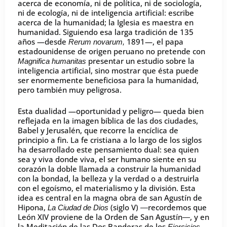
acerca de economía, ni de política, ni de sociología,
ni de ecología, ni de inteligencia artificial: escribe
acerca de la humanidad; la Iglesia es maestra en
humanidad. Siguiendo esa larga tradición de 135
años —desde
1891—, el papa
Rerum novarum,
estadounidense de origen peruano no pretende con
presentar un estudio sobre la
Magnifica humanitas
inteligencia artificial, sino mostrar que ésta puede
ser enormemente beneficiosa para la humanidad,
pero también muy peligrosa.
Esta dualidad —oportunidad y peligro— queda bien
reflejada en la imagen bíblica de las dos ciudades,
Babel y Jerusalén, que recorre la encíclica de
principio a fin. La fe cristiana a lo largo de los siglos
ha desarrollado este pensamiento dual: sea quien
sea y viva donde viva, el ser humano siente en su
corazón la doble llamada a construir la humanidad
con la bondad, la belleza y la verdad o a destruirla
con el egoísmo, el materialismo y la división. Esta
idea es central en la magna obra de san Agustín de
Hipona,
(siglo V) ―recordemos que
La Ciudad de Dios
León XIV proviene de la Orden de San Agustín―, y en
la Meditación de las Dos Banderas de los
Ejercicios