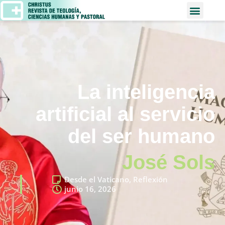
La inteligencia
artificial al servicio
del ser humano
José Sols
Desde el Vaticano
,
Reflexión
junio 16, 2026