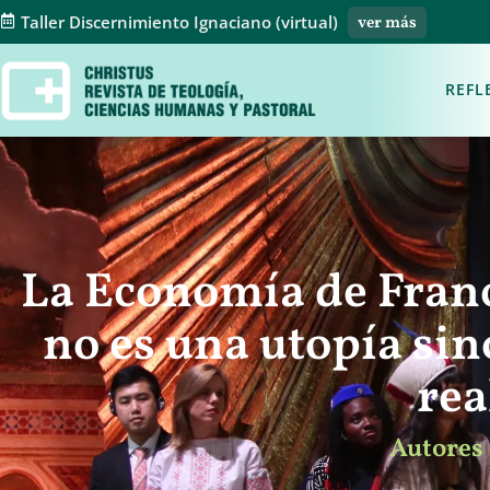
Taller Discernimiento Ignaciano (virtual)
ver más
REFL
La Economía de Franc
no es una utopía sin
rea
Autores 