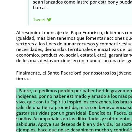
sean lanzados como lastre por estribor y pued
barca”.
Tweet
Al resumir el mensaje del Papa Francisco, debemos com
igualdad, más bien tenemos que fomentar acciones que 
sectores a los fines de aunar recursos y compartir esfue
necesidades, demandas territoriales e iniciativas de lo
económico, productivo, social, estatal, etc.), garantiz
de los más desfavorecidos en un mundo con una desig
Finalmente, el Santo Padre oró por nosotros los jóvene
tierra:
«Padre, te pedimos perdón por haber herido gravemente 
indígenas, por no haber estimado y amado a los más po
vivo, que con tu Espíritu inspiró los corazones, los braz
salir de una tierra prometida, mira con benevolencia s
gastar sus vidas por un gran ideal. Bendícelos, Padre, e
sueños. Acompáñalos en las dificultades y sufrimientos
sabiduría. Apoya sus deseos de bien y de vida, los sost
ejemplos, hace que no se desanimen mucho y continúen 