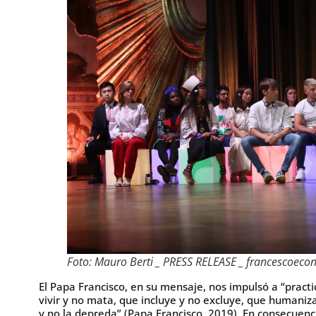
Foto: Mauro Berti _ PRESS RELEASE _ francescoeco
El Papa Francisco, en su mensaje, nos impulsó a “pract
vivir y no mata, que incluye y no excluye, que humaniz
y no la depreda” (Papa Francisco, 2019). En consecuen