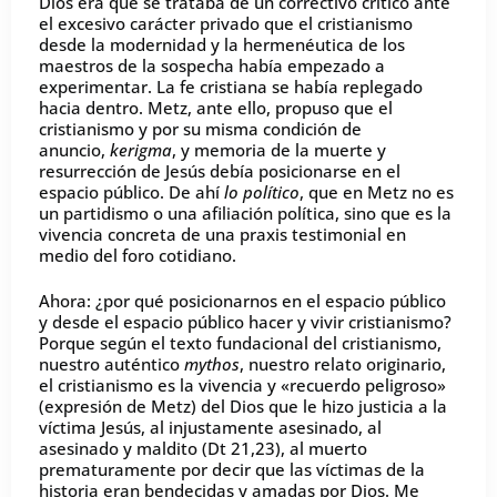
Dios era que se trataba de un correctivo crítico ante
el excesivo carácter privado que el cristianismo
desde la modernidad y la hermenéutica de los
maestros de la sospecha había empezado a
experimentar. La fe cristiana se había replegado
hacia dentro. Metz, ante ello, propuso que el
cristianismo y por su misma condición de
anuncio,
kerigma
, y memoria de la muerte y
resurrección de Jesús debía posicionarse en el
espacio público. De ahí
lo político
, que en Metz no es
un partidismo o una afiliación política, sino que es la
vivencia concreta de una praxis testimonial en
medio del foro cotidiano.
Ahora: ¿por qué posicionarnos en el espacio público
y desde el espacio público hacer y vivir cristianismo?
Porque según el texto fundacional del cristianismo,
nuestro auténtico
mythos
, nuestro relato originario,
el cristianismo es la vivencia y «recuerdo peligroso»
(expresión de Metz) del Dios que le hizo justicia a la
víctima Jesús, al injustamente asesinado, al
asesinado y maldito (Dt 21,23), al muerto
prematuramente por decir que las víctimas de la
historia eran bendecidas y amadas por Dios. Me