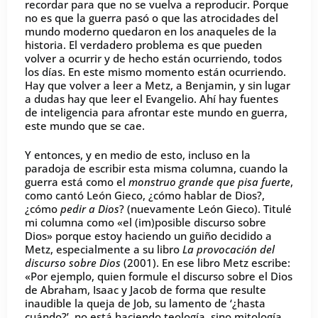
recordar para que no se vuelva a reproducir. Porque
no es que la guerra pasó o que las atrocidades del
mundo moderno quedaron en los anaqueles de la
historia. El verdadero problema es que pueden
volver a ocurrir y de hecho están ocurriendo, todos
los días. En este mismo momento están ocurriendo.
Hay que volver a leer a Metz, a Benjamin, y sin lugar
a dudas hay que leer el Evangelio. Ahí hay fuentes
de inteligencia para afrontar este mundo en guerra,
este mundo que se cae.
Y entonces, y en medio de esto, incluso en la
paradoja de escribir esta misma columna, cuando la
guerra está como el
monstruo grande que pisa fuerte
,
como cantó León Gieco, ¿cómo hablar de Dios?,
¿cómo
pedir a Dios
? (nuevamente León Gieco). Titulé
mi columna como «el (im)posible discurso sobre
Dios» porque estoy haciendo un guiño decidido a
Metz, especialmente a su libro
La provocación del
discurso sobre Dios
(2001). En ese libro Metz escribe:
«Por ejemplo, quien formule el discurso sobre el Dios
de Abraham, Isaac y Jacob de forma que resulte
inaudible la queja de Job, su lamento de ‘¿hasta
cuándo?’, no está haciendo teología, sino mitología.