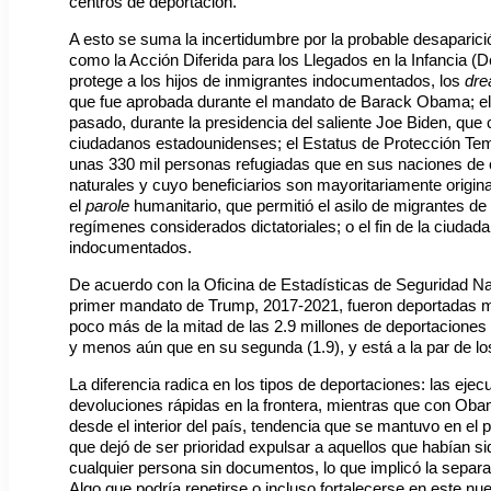
centros de deportación.
A esto se suma la incertidumbre por la probable desaparic
como la Acción Diferida para los Llegados en la Infancia (D
protege a los hijos de inmigrantes indocumentados, los
dre
que fue aprobada durante el mandato de Barack Obama; el 
pasado, durante la presidencia del saliente Joe Biden, que
ciudadanos estadounidenses; el Estatus de Protección Temp
unas 330 mil personas refugiadas que en sus naciones de o
naturales y cuyo beneficiarios son mayoritariamente origina
el
parole
humanitario, que permitió el asilo de migrantes d
regímenes considerados dictatoriales; o el fin de la ciudad
indocumentados.
De acuerdo con la Oficina de Estadísticas de Seguridad Nac
primer mandato de Trump, 2017-2021, fueron deportadas m
poco más de la mitad de las 2.9 millones de deportacione
y menos aún que en su segunda (1.9), y está a la par de los
La diferencia radica en los tipos de deportaciones: las ej
devoluciones rápidas en la frontera, mientras que con O
desde el interior del país, tendencia que se mantuvo en el
que dejó de ser prioridad expulsar a aquellos que habían sid
cualquier persona sin documentos, lo que implicó la separac
Algo que podría repetirse o incluso fortalecerse en este nue