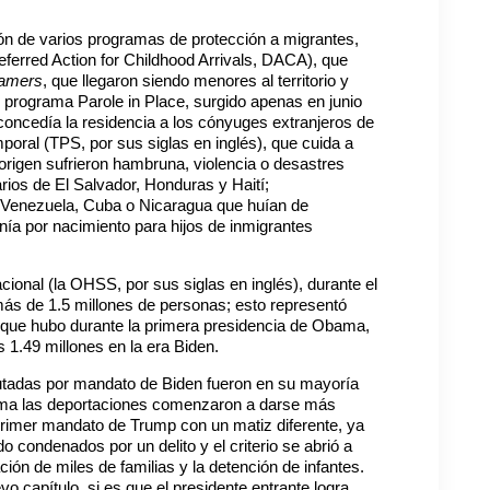
ión de varios programas de protección a migrantes,
eferred Action for Childhood Arrivals, DACA), que
amers
, que llegaron siendo menores al territorio y
programa Parole in Place, surgido apenas en junio
 concedía la residencia a los cónyuges extranjeros de
oral (TPS, por sus siglas en inglés), que cuida a
rigen sufrieron hambruna, violencia o desastres
rios de El Salvador, Honduras y Haití;
e Venezuela, Cuba o Nicaragua que huían de
anía por nacimiento para hijos de inmigrantes
ional (la OHSS, por sus siglas en inglés), durante el
ás de 1.5 millones de personas; esto representó
s que hubo durante la primera presidencia de Obama,
 1.49 millones en la era Biden.
ecutadas por mandato de Biden fueron en su mayoría
bama las deportaciones comenzaron a darse más
 primer mandato de Trump con un matiz diferente, ya
o condenados por un delito y el criterio se abrió a
ión de miles de familias y la detención de infantes.
vo capítulo, si es que el presidente entrante logra