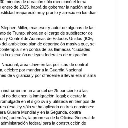
30 minutos de duración sólo mencionó el tema
 de enero de 2025, habrá de gobernar la nación más
tilidad reapareció muy pronto y arreció en los días
Stephen Miller, exasesor y autor de algunas de las
to de Trump, ahora en el cargo de subdirector de
ción y Control de Aduanas de Estados Unidos (ICE,
go del ambicioso plan de deportación masiva que, se
 contempla ir en contra de las llamadas “ciudades
con la ejecución de leyes federales de migración.
acional, área clave en las políticas de control
ur, célebre por mandar a la Guardia Nacional
es de vigilancia y por ofrecerse a llevar ella misma
instrumentar un arancel de 25 por ciento a las
no detienen la inmigración ilegal; ejecutar la
omulgada en el siglo xviii y utilizada en tiempos de
es (esa ley sólo se ha aplicado en tres ocasiones:
mera Guerra Mundial y en la Segunda, contra
dos); además, la promesa de la Oficina General de
 administración federal para la construcción de