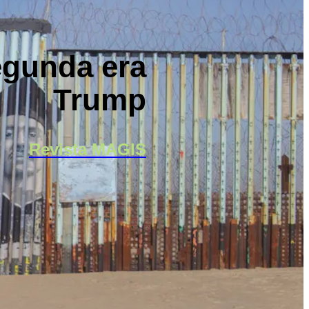
egunda era
Trump
Revista MAGIS