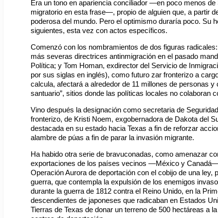
Era un tono en apariencia conciliador —en poco menos de 
migratorio en esta frase—, propio de alguien que, a partir
poderosa del mundo. Pero el optimismo duraría poco. Su hos
siguientes, esta vez con actos específicos.
Comenzó con los nombramientos de dos figuras radicales: 
más severas directrices antinmigración en el pasado manda
Política; y Tom Homan, exdirector del Servicio de Inmigra
por sus siglas en inglés), como futuro zar fronterizo a car
calcula, afectará a alrededor de 11 millones de personas y
santuario”, sitios donde las políticas locales no colaboran 
Vino después la designación como secretaria de Seguridad N
fronterizo, de Kristi Noem, exgobernadora de Dakota del S
destacada en su estado hacia Texas a fin de reforzar accion
alambre de púas a fin de parar la invasión migrante.
Ha habido otra serie de bravuconadas, como amenazar con 
exportaciones de los países vecinos —México y Canadá— si 
Operación Aurora de deportación con el cobijo de una ley, pr
guerra, que contempla la expulsión de los enemigos invasor
durante la guerra de 1812 contra el Reino Unido, en la Pri
descendientes de japoneses que radicaban en Estados Uni
Tierras de Texas de donar un terreno de 500 hectáreas a la