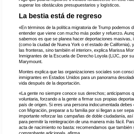
superar los obstáculos presupuestarios y logísticos.
La bestia está de regreso
«En términos de la política migratoria de Trump podemos d
entender que viene con mucho más poder y refuerzo. Aunque
sabemos es que se planea hacer deportaciones masivas, ir
(como la ciudad de Nueva York o el estado de California), 
las fronteras, sino también el interior», explica Marissa Mon
Inmigrantes de la Escuela de Derecho Loyola (LIJC, por sus
Marymount.
Montes explica que las organizaciones sociales son consc
inmigrantes en Estados Unidos para un panorama desolador,
vida después de la deportación.
«La gente no siempre conoce sus derechos; anticipamos qu
voluntaria, forzando a la gente a firmar sus propias depor
país de origen. Si eres una persona indocumentada debes 
con Migración, preparar a tu familia por si llegan a ser se
importante reforzar las campañas de doble ciudadanía, así
para permitir la reintegración de una manera más fácil. Pa
acta de nacimiento no basta: recomendamos que también
comprobante adicional», afirma.