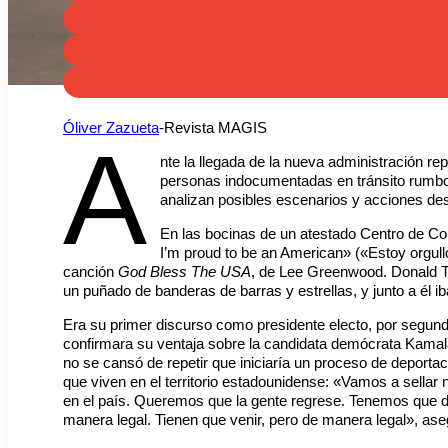
Óliver Zazueta
-Revista MAGIS
A
nte la llegada de la nueva administración r
personas indocumentadas en tránsito rumbo 
analizan posibles escenarios y acciones des
En las bocinas de un atestado Centro de 
I’m proud to be an American» («Estoy orgull
canción
God Bless The USA
, de Lee Greenwood. Donald T
un puñado de banderas de barras y estrellas, y junto a él i
Era su primer discurso como presidente electo, por segun
confirmara su ventaja sobre la candidata demócrata Kamala
no se cansó de repetir que iniciaría un proceso de deport
que viven en el territorio estadounidense: «Vamos a sellar 
en el país. Queremos que la gente regrese. Tenemos que de
manera legal. Tienen que venir, pero de manera legal», aseg