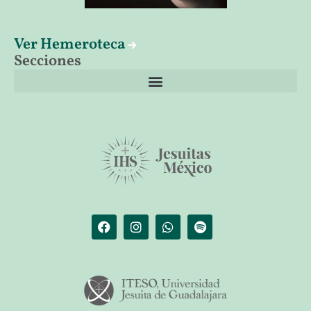
Ver Hemeroteca
Secciones
El librero de Christus
Las palabras del papa