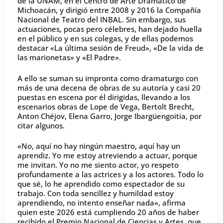
de la UNAM, en el Centro de Arte Dramático de
Michoacán, y dirigió entre 2008 y 2016 la Compañía
Nacional de Teatro del INBAL. Sin embargo, sus
actuaciones, pocas pero célebres, han dejado huella
en el público y en sus colegas, y de ellas podemos
destacar «La última sesión de Freud», «De la vida de
las marionetas» y «El Padre».
A ello se suman su impronta como dramaturgo con
más de una decena de obras de su autoría y casi 20
puestas en escena por él dirigidas, llevando a los
escenarios obras de Lope de Vega, Bertolt Brecht,
Anton Chéjov, Elena Garro, Jorge Ibargüengoitia, por
citar algunos.
«No, aquí no hay ningún maestro, aquí hay un
aprendiz. Yo me estoy atreviendo a actuar, porque
me invitan. Yo no me siento actor, yo respeto
profundamente a las actrices y a los actores. Todo lo
que sé, lo he aprendido como espectador de su
trabajo. Con toda sencillez y humildad estoy
aprendiendo, no intento enseñar nada», afirma
quien este 2026 está cumpliendo 20 años de haber
recibido el Premio Nacional de Ciencias y Artes, que