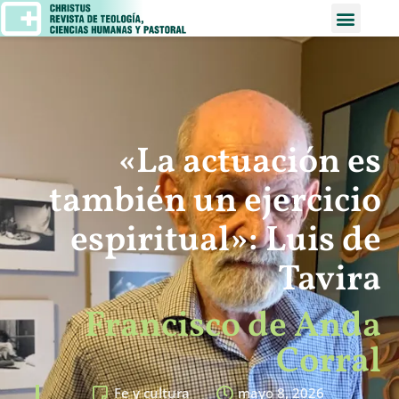
«La actuación es
también un ejercicio
espiritual»: Luis de
Tavira
Francisco de Anda
Corral
Fe y cultura
mayo 8, 2026