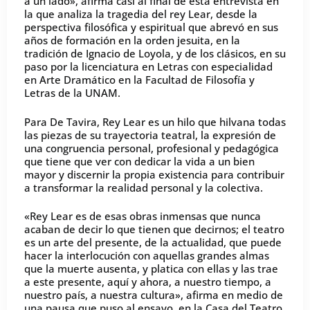
a un lado», afirma casi al final de esta entrevista en
la que analiza la tragedia del rey Lear, desde la
perspectiva filosófica y espiritual que abrevó en sus
años de formación en la orden jesuita, en la
tradición de Ignacio de Loyola, y de los clásicos, en su
paso por la licenciatura en Letras con especialidad
en Arte Dramático en la Facultad de Filosofía y
Letras de la UNAM.
Para De Tavira, Rey Lear es un hilo que hilvana todas
las piezas de su trayectoria teatral, la expresión de
una congruencia personal, profesional y pedagógica
que tiene que ver con dedicar la vida a un bien
mayor y discernir la propia existencia para contribuir
a transformar la realidad personal y la colectiva.
«Rey Lear es de esas obras inmensas que nunca
acaban de decir lo que tienen que decirnos; el teatro
es un arte del presente, de la actualidad, que puede
hacer la interlocución con aquellas grandes almas
que la muerte ausenta, y platica con ellas y las trae
a este presente, aquí y ahora, a nuestro tiempo, a
nuestro país, a nuestra cultura», afirma en medio de
una pausa que puso al ensayo, en la Casa del Teatro.