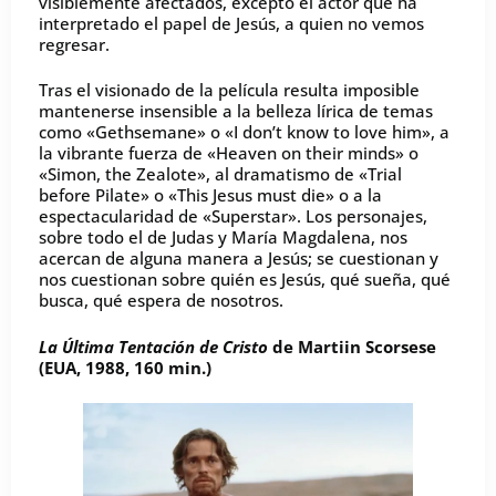
visiblemente afectados, excepto el actor que ha
interpretado el papel de Jesús, a quien no vemos
regresar.
Tras el visionado de la película resulta imposible
mantenerse insensible a la belleza lírica de temas
como «Gethsemane» o «I don’t know to love him», a
la vibrante fuerza de «Heaven on their minds» o
«Simon, the Zealote», al dramatismo de «Trial
before Pilate» o «This Jesus must die» o a la
espectacularidad de «Superstar». Los personajes,
sobre todo el de Judas y María Magdalena, nos
acercan de alguna manera a Jesús; se cuestionan y
nos cuestionan sobre quién es Jesús, qué sueña, qué
busca, qué espera de nosotros.
La Última Tentación de Cristo
de Martiin Scorsese
(EUA, 1988, 160 min.)