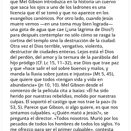
que Mel Gibson introduzca en la historia un cuervo
que saca los ojos a uno de los ladrones es una
licencia que él se tomó y que no aparece en los
evangelios canónicos. Por otro lado, cuando Jesús
muere vemos —en una toma muy bien lograda—
una gota de agua que cae (¿una lágrima de Dios?)
para después contemplar no sólo cómo se rasga la
cortina del templo sino la destrucción de la ciudad.
Otra vez el Dios terrible, vengativo, violento,
destructor de ciudades enteras. Lejos está el Dios
del perdón, del amor y la ternura de la parábola del
hijo pródigo (Cf. Lc 15, 11–32), ese Dios que trae paz
y que «hace salir el sol sobre buenos y malos, y
manda la lluvia sobre justos e injustos» (Mt 5, 45),
que quiere que todos «tengan vida y vida en
abundancia» (Jn 10, 10). Mel Gibson desde el
comienzo de la película cita a Isaías: «Él ha sido
herido por nuestras rebeldías, molido por nuestras
culpas. El soportó el castigo que nos trae la paz» (Is
53, 5). Parece que Gibson, si algo quiere, es que nos
sintamos culpables. «¿Quién mató a Jesús?», se
pregunta el director. «Todos nosotros. Murió por los
pecados de todos los hombres de todos los siglos. Yo
me ofrezco para ser el primer culpable», contesta