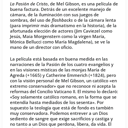
La Pasión de Cristo
, de Mel Gibson, es una película de
buena factura. Detrás de un excelente manejo de
cámara, de la iluminación con sus juegos de
sombras, del uso de
flashbacks
o de la cámara lenta
(para imprimir más dramatismo en la historia), de la
afortunada elección de actores (Jim Caviezel como
Jesús, Maia Morgenstern como la virgen María,
Mónica Bellucci como María Magdalena), se ve la
mano de un director con oficio.
La película está basada en buena medida en las
narraciones de la Pasión de los cuatro evangelios y
en las visiones místicas de las monjas María de
Agreda (+1665) y Catherine Emmerich (+1824), pero
con la visión personal de Mel Gibson, un católico «en
extremo conservador» que no reconoce ni acepta la
reformas del Concilio Vaticano II. El mismo lo declaró:
«Soy solamente católico romano, en la forma que se
entendía hasta mediados de los sesenta». Por
supuesto la teología que está de fondo es también
muy conservadora. Podemos entrever a un Dios
sediento de sangre que exige sacrificios y castiga y
no tanto a un Dios que perdona, libera, da vida. El