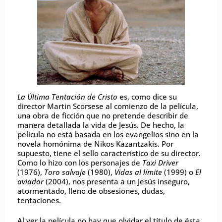
La Última Tentación de Cristo
es, como dice su
director Martin Scorsese al comienzo de la película,
una obra de ficción que no pretende describir de
manera detallada la vida de Jesús. De hecho, la
película no está basada en los evangelios sino en la
novela homónima de Nikos Kazantzakis. Por
supuesto, tiene el sello característico de su director.
Como lo hizo con los personajes de
Taxi Driver
(1976),
Toro salvaje
(1980),
Vidas al límite
(1999) o
El
aviador
(2004), nos presenta a un Jesús inseguro,
atormentado, lleno de obsesiones, dudas,
tentaciones.
Al ver la película no hay que olvidar el título de ésta.