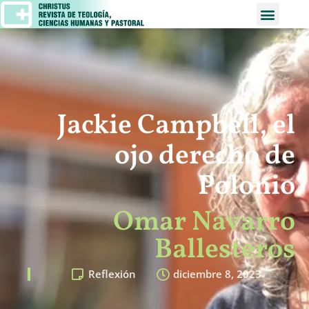
Jackie Campbell, el
ojo derecho de
Polonio
Omar Navarro
Ballesteros
Reflexión
diciembre 8, 2023