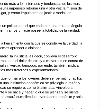
iendo más a los intereses y tendencias de los más
sulta imperioso retornar una y otra vez la misión de
gar, y como impulsoras de justicia social, en
o un poliedro en el que cada persona mira un ángulo
ue miramos y nadie posee la totalidad de la verdad,
a herramienta con la que se construye la verdad; la
bemos aprender a dialogar.
mero, la injusticia; es decir, conlleva el desarrollo
rnos con el dolor del otro y a movernos en contra de
cial sin verdad tampoco, por ende, también implica
arios más fraternos y esperanzadores.
que formar a los jóvenes debe ser permitir y facilitar
 en una institución académica se privilegia la razón y
dad se requiere, como él afirmaba, «involucrar
te y se hace y hacer lo que se piensa y se siente.
d no estará cumpliendo su verdadero propósito y sólo
.