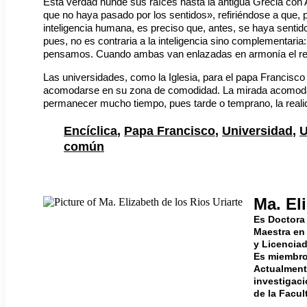
Esta verdad hunde sus raíces hasta la antigua Grecia con Ar
que no haya pasado por los sentidos», refiriéndose a que, 
inteligencia humana, es preciso que, antes, se haya sentido
pues, no es contraria a la inteligencia sino complementar
pensamos. Cuando ambas van enlazadas en armonía el resu
Las universidades, como la Iglesia, para el papa Francisco d
acomodarse en su zona de comodidad. La mirada acomodat
permanecer mucho tiempo, pues tarde o temprano, la realid
Encíclica
,
Papa Francisco
,
Universidad
,
U
común
Ma. El
Es Doctora 
Maestra en
y Licenciad
Es miembro 
Actualment
investigaci
de la Facul