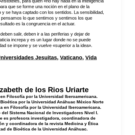
istóteles, para quien «no hay nada en la inteligencia
para que se forme una noción en el plano de la
 y se haya captado con los sentidos. La sensibilidad,
ia: pensamos lo que sentimos y sentimos los que
ltado es la congruencia en el actuar.
eben salir, deben ir a las periferias y dejar de
icia increpa y es un lugar donde no se puede
ad se impone y se vuelve «superior a la idea».
niversidades Jesuitas
,
Vaticano
,
Vida
izabeth de los Rios Uriarte
en Filosofía por la Universidad Iberoamericana.
 Bioética por la Universidad Anáhuac México Norte
a en Filosofía por la Universidad Iberoamericana.
del Sistema Nacional de Investigadores Nivel I.
e es profesora investigadora, coordinadora de
ón y coordinadora de la revista Medicina y Ética
tad de Bioética de la Universidad Anáhuac.