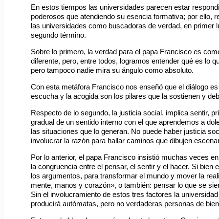
En estos tiempos las universidades parecen estar respond
poderosos que atendiendo su esencia formativa; por ello, re
las universidades como buscadoras de verdad, en primer lu
segundo término.
Sobre lo primero, la verdad para el papa Francisco es com
diferente, pero, entre todos, logramos entender qué es lo q
pero tampoco nadie mira su ángulo como absoluto.
Con esta metáfora Francisco nos enseñó que el diálogo es l
escucha y la acogida son los pilares que la sostienen y de
Respecto de lo segundo, la justicia social, implica sentir, pri
gradual de un sentido interno con el que aprendemos a dole
las situaciones que lo generan. No puede haber justicia so
involucrar la razón para hallar caminos que dibujen escen
Por lo anterior, el papa Francisco insistió muchas veces en 
la congruencia entre el pensar, el sentir y el hacer. Si bien
los argumentos, para transformar el mundo y mover la reali
mente, manos y corazón», o también: pensar lo que se sien
Sin el involucramiento de estos tres factores la universida
producirá autómatas, pero no verdaderas personas de bien