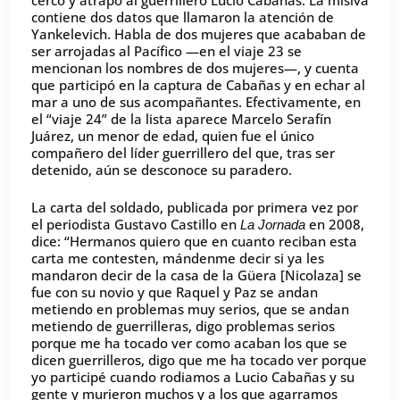
cercó y atrapó al guerrillero Lucio Cabañas. La misiva
contiene dos datos que llamaron la atención de
Yankelevich. Habla de dos mujeres que acababan de
ser arrojadas al Pacífico —en el viaje 23 se
mencionan los nombres de dos mujeres—, y cuenta
que participó en la captura de Cabañas y en echar al
mar a uno de sus acompañantes. Efectivamente, en
el “viaje 24” de la lista aparece Marcelo Serafín
Juárez, un menor de edad, quien fue el único
compañero del líder guerrillero del que, tras ser
detenido, aún se desconoce su paradero.
La carta del soldado, publicada por primera vez por
el periodista Gustavo Castillo en
en 2008,
La Jornada
dice: “Hermanos quiero que en cuanto reciban esta
carta me contesten, mándenme decir si ya les
mandaron decir de la casa de la Güera [Nicolaza] se
fue con su novio y que Raquel y Paz se andan
metiendo en problemas muy serios, que se andan
metiendo de guerrilleras, digo problemas serios
porque me ha tocado ver como acaban los que se
dicen guerrilleros, digo que me ha tocado ver porque
yo participé cuando rodiamos a Lucio Cabañas y su
gente y murieron muchos y a los que agarramos