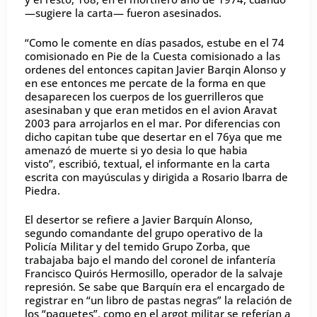
—sugiere la carta— fueron asesinados.
“Como le comente en días pasados, estube en el 74
comisionado en Pie de la Cuesta comisionado a las
ordenes del entonces capitan Javier Barqin Alonso y
en ese entonces me percate de la forma en que
desaparecen los cuerpos de los guerrilleros que
asesinaban y que eran metidos en el avion Aravat
2003 para arrojarlos en el mar. Por diferencias con
dicho capitan tube que desertar en el 76ya que me
amenazó de muerte si yo desia lo que habia
visto”
escribió, textual, el informante en la carta
,
escrita con mayúsculas y dirigida a Rosario Ibarra de
Piedra.
El desertor se refiere a Javier Barquín Alonso,
segundo comandante del grupo operativo de la
Policía Militar y del temido Grupo Zorba, que
trabajaba bajo el mando del coronel de infantería
Francisco Quirós Hermosillo, operador de la salvaje
represión. Se sabe que Barquín era el encargado de
registrar en “un libro de pastas negras” la relación de
los “paquetes”, como en el argot militar se referían a