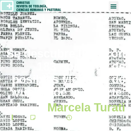
Se descubre lista con
183 nombres de
posibles víctimas de
‘vuelos de la muerte’
Marcela Turati
Reflexión
agosto 8, 2024