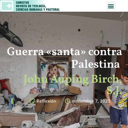
Guerra «santa» contra
Palestina
John Auping Birch,
S.J.
Reflexión
noviembre 7, 2023