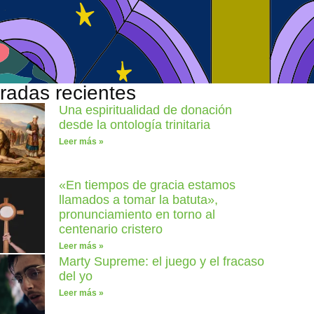
radas recientes
Una espiritualidad de donación
desde la ontología trinitaria
Leer más »
«En tiempos de gracia estamos
llamados a tomar la batuta»,
pronunciamiento en torno al
centenario cristero
Leer más »
Marty Supreme: el juego y el fracaso
del yo
Leer más »