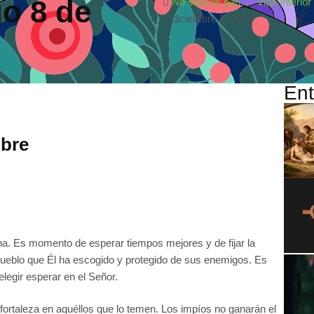
o 8 de
No sólo de pan…
,
Vida Interior
diciembre 2, 2024
Ent
bre
icha. Es momento de esperar tiempos mejores y de fijar la
l pueblo que Él ha escogido y protegido de sus enemigos. Es
elegir esperar en el Señor.
fortaleza en aquéllos que lo temen. Los impíos no ganarán el