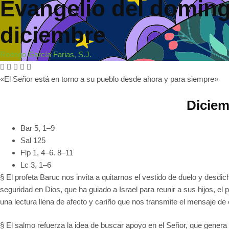
Evangelio del doming
diciembre
Rodrigo García Farias, S.J.
«El Señor está en torno a su pueblo desde ahora y para siempre»
Diciem
Bar 5, 1–9
Sal 125
Flp 1, 4–6. 8–11
Lc 3, 1–6
§ El profeta Baruc nos invita a quitarnos el vestido de duelo y desd
seguridad en Dios, que ha guiado a Israel para reunir a sus hijos, e
una lectura llena de afecto y cariño que nos transmite el mensaje de 
§ El salmo refuerza la idea de buscar apoyo en el Señor, que genera 