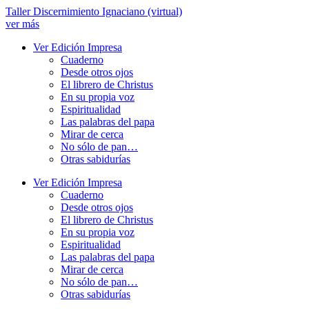
Ir
Taller Discernimiento Ignaciano (virtual)
al
ver más
contenido
Ver Edición Impresa
Cuaderno
Desde otros ojos
El librero de Christus
En su propia voz
Espiritualidad
Las palabras del papa
Mirar de cerca
No sólo de pan…
Otras sabidurías
Ver Edición Impresa
Cuaderno
Desde otros ojos
El librero de Christus
En su propia voz
Espiritualidad
Las palabras del papa
Mirar de cerca
No sólo de pan…
Otras sabidurías