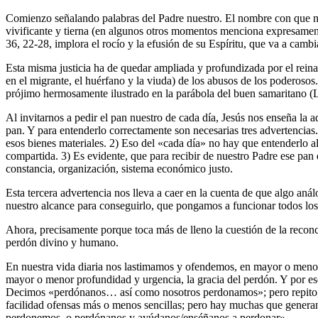
Comienzo señalando palabras del Padre nuestro. El nombre con que nos
vivificante y tierna (en algunos otros momentos menciona expresament
36, 22-28, implora el rocío y la efusión de su Espíritu, que va a cambi
Esta misma justicia ha de quedar ampliada y profundizada por el reinad
en el migrante, el huérfano y la viuda) de los abusos de los poderos
prójimo hermosamente ilustrado en la parábola del buen samaritano (Lc
Al invitarnos a pedir el pan nuestro de cada día, Jesús nos enseña la a
pan. Y para entenderlo correctamente son necesarias tres advertencias
esos bienes materiales. 2) Eso del «cada día» no hay que entenderlo al
compartida. 3) Es evidente, que para recibir de nuestro Padre ese pan 
constancia, organización, sistema económico justo.
Esta tercera advertencia nos lleva a caer en la cuenta de que algo aná
nuestro alcance para conseguirlo, que pongamos a funcionar todos los 
Ahora, precisamente porque toca más de lleno la cuestión de la reconci
perdón divino y humano.
En nuestra vida diaria nos lastimamos y ofendemos, en mayor o menor 
mayor o menor profundidad y urgencia, la gracia del perdón. Y por eso
Decimos «perdónanos… así como nosotros perdonamos»; pero repito, 
facilidad ofensas más o menos sencillas; pero hay muchas que genera
perdonemos, o perdónanos y ayúdanos/enséñanos a perdonar».