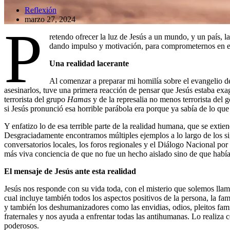
Reflexión
marzo 27, 2024
P
retendo ofrecer la luz de Jesús a un mundo, y un país, l
dando impulso y motivación, para comprometernos en el 
Una realidad lacerante
Al comenzar a preparar mi homilía sobre el evangelio de l
asesinarlos, tuve una primera reacción de pensar que Jesús estaba exa
terrorista del grupo
Hamas
y de la represalia no menos terrorista del g
si Jesús pronunció esa horrible parábola era porque ya sabía de lo que
Y enfatizo lo de esa terrible parte de la realidad humana, que se extien
Desgraciadamente encontramos múltiples ejemplos a lo largo de los si
conversatorios locales, los foros regionales y el Diálogo Nacional por
más viva conciencia de que no fue un hecho aislado sino de que había 
El mensaje de Jesús ante esta realidad
Jesús nos responde con su vida toda, con el misterio que solemos ll
cual incluye también todos los aspectos positivos de la persona, la fa
y también los deshumanizadores como las envidias, odios, pleitos famil
fraternales y nos ayuda a enfrentar todas las antihumanas. Lo realiza
poderosos.