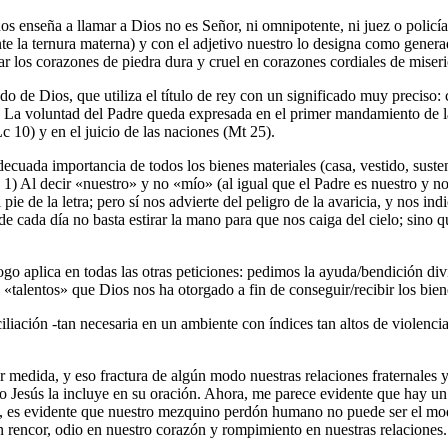
 enseña a llamar a Dios no es Señor, ni omnipotente, ni juez o policía
e la ternura materna) y con el adjetivo nuestro lo designa como gener
ar los corazones de piedra dura y cruel en corazones cordiales de miseric
o de Dios, que utiliza el título de rey con un significado muy preciso:
os. La voluntad del Padre queda expresada en el primer mandamiento de 
 10) y en el juicio de las naciones (Mt 25).
decuada importancia de todos los bienes materiales (casa, vestido, susten
. 1) Al decir «nuestro» y no «mío» (al igual que el Padre es nuestro y n
 pie de la letra; pero sí nos advierte del peligro de la avaricia, y nos 
de cada día no basta estirar la mano para que nos caiga del cielo; sino 
logo aplica en todas las otras peticiones: pedimos la ayuda/bendición di
«talentos» que Dios nos ha otorgado a fin de conseguir/recibir los bie
liación -tan necesaria en un ambiente con índices tan altos de violencia
medida, y eso fractura de algún modo nuestras relaciones fraternales y
 Jesús la incluye en su oración. Ahora, me parece evidente que hay un e
es evidente que nuestro mezquino perdón humano no puede ser el mode
n rencor, odio en nuestro corazón y rompimiento en nuestras relacione