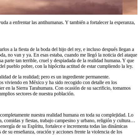
yuda a enfrentar las antihumanas. Y también a fortalecer la esperanza,
os a la fiesta de la boda del hijo del rey, e incluso después llegan a
oda, no van y ya. En esas estaba, cuando me llegó la noticia del ataque
sa parte tan terrible, cruel y despiadada de la realidad humana. Y que
el pueblo pobre, con la hipócrita actitud de estar cumpliendo la ley.
talidad de la realidad; pero es un ingrediente permanente.
os viviendo en México y ha sido recogido con detalle en los
vier en la Sierra Tarahumara. Con ocasión de su sacrificio, tomamos
amplios sectores de nuestra población.
e completamente nuestra realidad humana en toda su complejidad. Lo
ia, comidas y fiestas, trabajo campesino y urbano, religión y cultura…
energía de su Espíritu, fortalece e incrementa todas las dinámicas
 de su enseñanza, oración y acciones frente la violencia de los