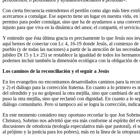
Con cierta frecuencia entendemos el perdón como algo más bien extrín
acercarnos a comulgar. Ese aspecto tiene un lugar en nuestra vida, en
permiso para poder comulgar, sino que ha de ayudarnos a una conversi
injusto para que viva en la dinámica del amor, el compartir, el servicio,
Y entiendo que ésta última gracia es precisamente lo que Jesús nos i
aquí hemos de conectar con Lc 4, 16-19 donde Jesús, al comienzo de su
pueblo (y de todas las naciones) a partir de la atención de las necesid
jubileo Dt 15 y Lv 25) se restablece la igualdad de todos los hermanos
podemos incluir también la dimensión ecológica con la obligación de de
Los caminos de la reconciliación y el seguir a Jesús
En los evangelios no encontramos desarrollados caminos para la reconci
y 2) el diálogo para la corrección fraterna. En cuanto a lo primero e
del ofendido y ya no golpeará la otra mejilla, sino que cambiará de ac
puso la otra mejilla
,
sino que reclamó con dignidad. En cuanto a lo seg
diálogo comunitario. Pero si tampoco así se logra la corrección, indic
En este momento considero muy oportuno recordar lo que Jon Sobrino 
Christus), Sobrino nos advirtió que era más conforme al espíritu del ev
discusiones de ortodoxia (teología especulativa más que pastoral), el
al prójimo y la justicia para los pobres), más en la línea de la ortopraxi