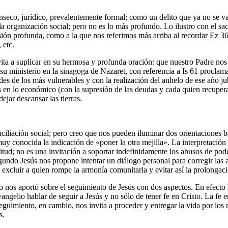
seco, jurídico, prevalentemente formal; como un delito que ya no se va
 la organización social; pero no es lo más profundo. Lo ilustro con el
ón profunda, como a la que nos referimos más arriba al recordar Ez 36, 
 etc.
nvita a suplicar en su hermosa y profunda oración: que nuestro Padre n
 ministerio en la sinagoga de Nazaret, con referencia a Is 61 proclama e
ades de los más vulnerables y con la realización del anhelo de ese año ju
 en lo económico (con la supresión de las deudas y cada quien recupera su
jar descansar las tierras.
liación social; pero creo que nos pueden iluminar dos orientaciones bási
s muy conocida la indicación de «poner la otra mejilla». La interpretac
titud; no es una invitación a soportar indefinidamente los abusos de po
undo Jesús nos propone intentar un diálogo personal para corregir las a
a excluir a quien rompe la armonía comunitaria y evitar así la prolongac
nos aportó sobre el seguimiento de Jesús con dos aspectos. En efecto 
angelio hablar de seguir a Jesús y no sólo de tener fe en Cristo. La fe 
 seguimiento, en cambio, nos invita a proceder y entregar la vida por lo
s.