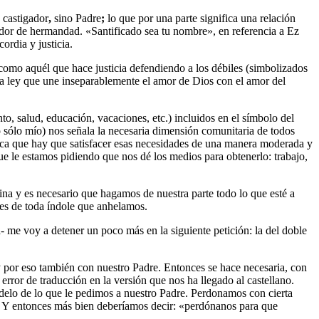
 castigador
,
sino Padre
;
lo que por una parte significa una relación
ador de hermandad. «Santificado sea tu nombre», en referencia a Ez
ordia y justicia.
 como aquél que hace justicia defendiendo a los débiles (simbolizados
la ley que une inseparablemente el amor de Dios con el amor del
to, salud, educación, vacaciones, etc.) incluidos en el símbolo del
o sólo mío) nos señala la necesaria dimensión comunitaria de todos
indica que hay que satisfacer esas necesidades de una manera moderada y
que le estamos pidiendo que nos dé los medios para obtenerlo: trabajo,
vina y es necesario que hagamos de nuestra parte todo lo que esté a
nes de toda índole que anhelamos.
- me voy a detener un poco más en la siguiente petición: la del doble
 por eso también con nuestro Padre. Entonces se hace necesaria, con
rror de traducción en la versión que nos ha llegado al castellano.
lo de lo que le pedimos a nuestro Padre. Perdonamos con cierta
s. Y entonces más bien deberíamos decir: «perdónanos para que