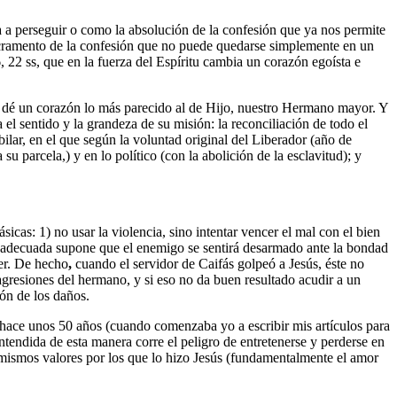
 a perseguir o como la absolución de la confesión que ya nos permite
 sacramento de la confesión que no puede quedarse simplemente en un
22 ss, que en la fuerza del Espíritu cambia un corazón egoísta e
os dé un corazón lo más parecido al de Hijo, nuestro Hermano mayor. Y
l sentido y la grandeza de su misión: la reconciliación de todo el
bilar, en el que según la voluntad original del Liberador (año de
 parcela,) y en lo político (con la abolición de la esclavitud); y
cas: 1) no usar la violencia, sino intentar vencer el mal con el bien
ión adecuada supone que el enemigo se sentirá desarmado ante la bondad
der. De hecho
,
cuando el servidor de Caifás golpeó a Jesús, éste no
gresiones del hermano, y si eso no da buen resultado acudir a un
ión de los daños.
hace unos 50 años (cuando comenzaba yo a escribir mis artículos para
entendida de esta manera corre el peligro de entretenerse y perderse en
s mismos valores por los que lo hizo Jesús (fundamentalmente el amor