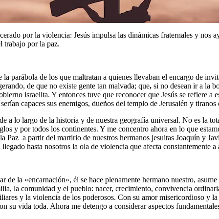
acerado por la violencia: Jesús impulsa las dinámicas fraternales y nos a
trabajo por la paz.
a parábola de los que maltratan a quienes llevaban el encargo de invitarl
gerando, de que no existe gente tan malvada; que
,
si no desean ir a la b
obierno israelita. Y entonces tuve que reconocer que Jesús se refiere a e
 serían capaces sus enemigos, dueños del templo de Jerusalén y tiranos d
de a lo largo de la historia y de nuestra geografía universal. No es la to
glos y por todos los continentes. Y me concentro ahora en lo que estam
 la Paz a partir del martirio de nuestros hermanos jesuitas Joaquín y Ja
llegado hasta nosotros la ola de violencia que afecta constantemente a 
amar de la «encarnación», él se hace plenamente hermano nuestro, asum
milia, la comunidad y el pueblo: nacer, crecimiento, convivencia ordinar
iares y la violencia de los poderosos. Con su amor misericordioso y la 
 con su vida toda. Ahora me detengo a considerar aspectos fundamentales