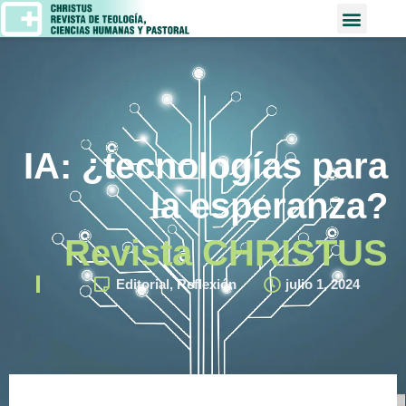
IA: ¿tecnologías para
la esperanza?
Revista CHRISTUS
Editorial
,
Reflexión
julio 1, 2024