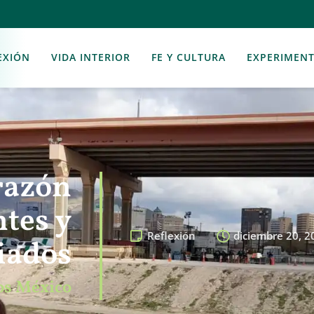
EXIÓN
VIDA INTERIOR
FE Y CULTURA
EXPERIMEN
razón
tes y
Reflexión
diciembre 20, 2
iados
dos México