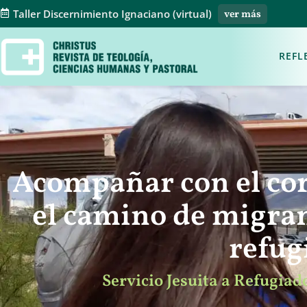
Taller Discernimiento Ignaciano (virtual)
ver más
REFL
Acompañar con el co
el camino de migran
refug
Servicio Jesuita a Refugia