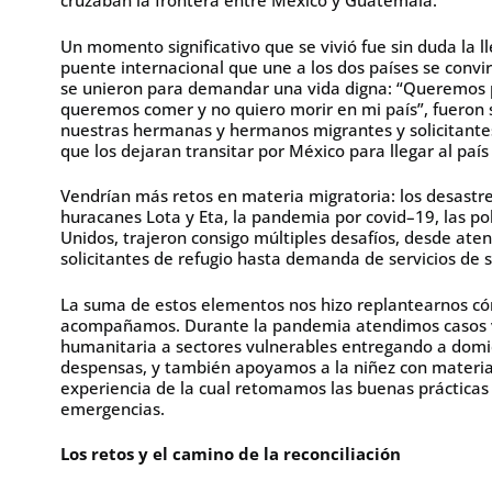
cruzaban la frontera entre México y Guatemala.
Un momento significativo que se vivió fue sin duda la l
puente internacional que une a los dos países se convi
se unieron para demandar una vida digna: “Queremos 
queremos comer y no quiero morir en mi país”, fueron 
nuestras hermanas y hermanos migrantes y solicitantes
que los dejaran transitar por México para llegar al país
Vendrían más retos en materia migratoria: los desastr
huracanes Lota y Eta, la pandemia por covid–19, las pol
Unidos, trajeron consigo múltiples desafíos, desde at
solicitantes de refugio hasta demanda de servicios de s
La suma de estos elementos nos hizo replantearnos c
acompañamos. Durante la pandemia atendimos casos v
humanitaria a sectores vulnerables entregando a domic
despensas, y también apoyamos a la niñez con materiale
experiencia de la cual retomamos las buenas prácticas
emergencias.
Los retos y el camino de la reconciliación