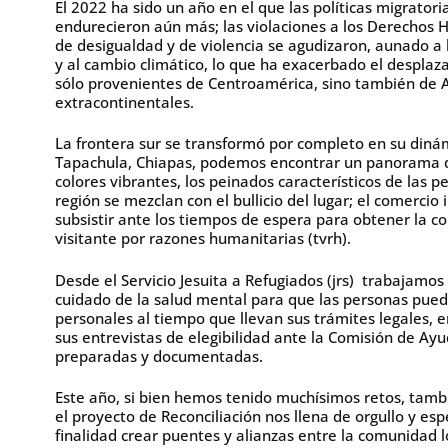
El 2022 ha sido un año en el que las políticas migrator
endurecieron aún más; las violaciones a los Derechos H
de desigualdad y de violencia se agudizaron, aunado a l
y al cambio climático, lo que ha exacerbado el desplaz
sólo provenientes de Centroamérica, sino también de A
extracontinentales.
La frontera sur se transformó por completo en su dinám
Tapachula, Chiapas, podemos encontrar un panorama dive
colores vibrantes, los peinados característicos de las p
región se mezclan con el bullicio del lugar; el comerci
subsistir ante los tiempos de espera para obtener la co
visitante por razones humanitarias (tvrh).
Desde el Servicio Jesuita a Refugiados (jrs) trabajamos 
cuidado de la salud mental para que las personas pueda
personales al tiempo que llevan sus trámites legales,
sus entrevistas de elegibilidad ante la Comisión de A
preparadas y documentadas.
Este año, si bien hemos tenido muchísimos retos, tambi
el proyecto de Reconciliación nos llena de orgullo y e
finalidad crear puentes y alianzas entre la comunidad 