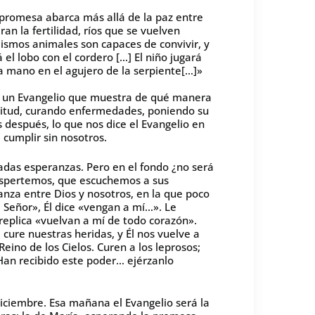
a promesa abarca más allá de la paz entre
an la fertilidad, ríos que se vuelven
mismos animales son capaces de convivir, y
l lobo con el cordero […] El niño jugará
la mano en el agujero de la serpiente[…]»
e un Evangelio que muestra de qué manera
titud, curando enfermedades, poniendo su
 después, lo que nos dice el Evangelio en
cumplir sin nosotros.
adas esperanzas. Pero en el fondo ¿no será
espertemos, que escuchemos a sus
nza entre Dios y nosotros, en la que poco
Señor», Él dice «vengan a mí…». Le
replica «vuelvan a mí de todo corazón».
ure nuestras heridas, y Él nos vuelve a
eino de los Cielos. Curen a los leprosos;
Han recibido este poder… ejérzanlo
iciembre. Esa mañana el Evangelio será la