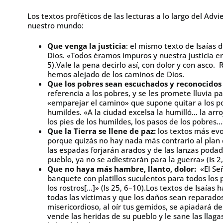
Los textos proféticos de las lecturas a lo largo del A
nuestro mundo:
Que venga la justicia
: el mismo texto de Isaías 
Dios. «Todos éramos impuros y nuestra justicia er
5).Vale la pena decirlo así, con dolor y con asc
hemos alejado de los caminos de Dios.
Que los pobres sean escuchados
y reconocidos
referencia a los pobres, y se les promete lluvia 
«emparejar el camino» que supone quitar a los po
humildes. «A la ciudad excelsa la humilló… la arroj
los pies de los humildes, los pasos de los pobres…»
Que la Tierra se llene de paz:
los textos más ev
porque quizás no hay nada más contrario al plan d
las espadas forjarán arados y de las lanzas podad
pueblo, ya no se adiestrarán para la guerra» (Is 2,
Que no haya más hambre, llanto, dolor:
«El Se
banquete con platillos suculentos para todos los 
los rostros[…]» (Is 25, 6–10).Los textos de Isaías 
todas las víctimas y que los daños sean reparados
misericordioso, al oír tus gemidos, se apiadará de
vende las heridas de su pueblo y le sane las llaga