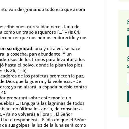
dviento van desgranando todo eso que añora
describe nuestra realidad necesitada de
a como un trapo asqueroso […] » (Is 64,
o. Reconocer que nos hemos endurecido y nos
 en su dignidad
: una y otra vez se hace
para la cosecha, pan abundante. Y un
derosos de los tronos para levantar a los
ó hasta el polvo, donde la pisan los pies,
 (Is 26, 1–6).
ocadores de los profetas prometen la paz,
e Dios que la guerra y la violencia. «De
eras; ya no alzará la espada pueblo contra
 4).
ñor preparará sobre este monte un
pueblos[…] Enjugará las lágrimas de todos
hablan, en última instancia, de consolar a
. «Ya no volverás a llorar… El Señor
 ti y te responderá… El día en que el Señor
s de sus golpes, la luz de la luna será como