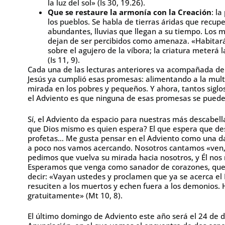
la luz del sol» (Is 30, 19.26).
Que se restaure la armonía con la Creación
: l
los pueblos. Se habla de tierras áridas que recuper
abundantes, lluvias que llegan a su tiempo. Los 
dejan de ser percibidos como amenaza. «Habitará e
sobre el agujero de la víbora; la criatura meterá 
(Is 11, 9).
Cada una de las lecturas anteriores va acompañada d
Jesús ya cumplió esas promesas: alimentando a la mul
mirada en los pobres y pequeños. Y ahora, tantos siglos
el Adviento es que ninguna de esas promesas se puede 
Sí, el Adviento da espacio para nuestras más descabell
que Dios mismo es quien espera? El que espera que d
profetas… Me gusta pensar en el Adviento como una da
a poco nos vamos acercando. Nosotros cantamos «ven, 
pedimos que vuelva su mirada hacia nosotros, y Él nos 
Esperamos que venga como sanador de corazones, que c
decir: «Vayan ustedes y proclamen que ya se acerca el R
resuciten a los muertos y echen fuera a los demonios. 
gratuitamente» (Mt 10, 8).
El último domingo de Adviento este año será el 24 de d