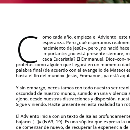
C
omo cada año, empieza el Adviento, este t
esperanza. Pero ¿qué esperamos realment
nacimiento de Jesús», pero ¿no nació hac
importante: ¿no está presente siempre, m
cada Eucaristía? El Emmanuel, Dios–con–no
profetas como alguien que llegará en un momento dado.
palabra final (de acuerdo con el evangelio de Mateo) es
hasta el fin del mundo». Jesús, Emmanuel, ya está aquí
Y sin embargo, necesitamos con todo nuestro ser rean
oscuridad de nuestro mundo, sumido en una violencia sin
ajeno, desde nuestras distracciones y dispersión, nues
Sigue viniendo. Hazte presente en esta realidad tan r
El Adviento inicia con un texto de Isaías profundamente
bajaras […]» (Is 63, 19). Es una súplica que expresa l
de comenzar de nuevo, de recuperar la experiencia de 