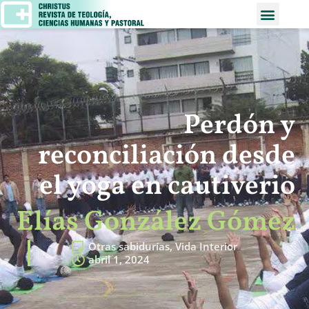
Perdón y
reconciliación desde
el yoga en cautiverio
Elías González Gómez
Otras sabidurías
,
Vida Interior
abril 1, 2024