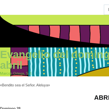
Evangelio del doming
abril
Marcos Ortega, S.J.
«Bendito sea el Señor. Aleluya»
ABR
Domingo 28