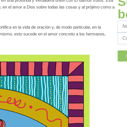
S
s en una profunda y verdadera unión con Él damos frutos. Esa
 en el amor a Dios sobre todas las cosas y al prójimo como a
b
tifica en la vida de oración y, de modo particular, en la
Asimismo, esto sucede en el amor concreto a los hermanos,