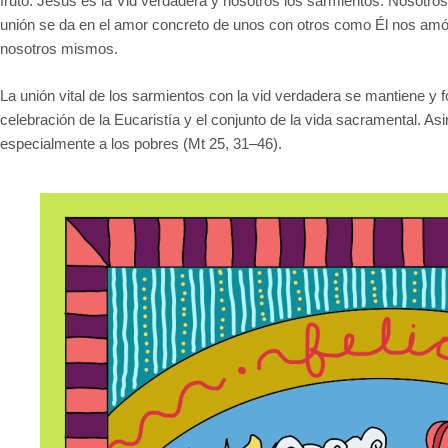
fruto. Jesús es la Vid verdadera y nosotros los sarmientos. Nosotro
unión se da en el amor concreto de unos con otros como Él nos amó;
nosotros mismos.
La unión vital de los sarmientos con la vid verdadera se mantiene y for
celebración de la Eucaristía y el conjunto de la vida sacramental. 
especialmente a los pobres (Mt 25, 31–46).