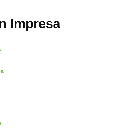
ón Impresa
s
pa
s