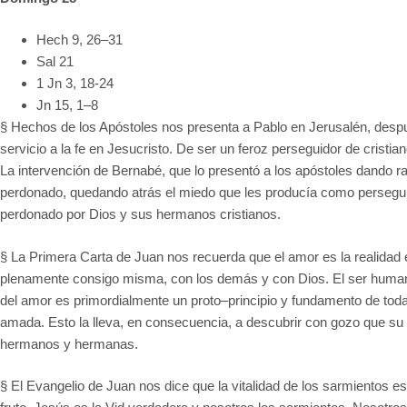
Hech 9, 26–31
Sal 21
1 Jn 3, 18-24
Jn 15, 1–8
§ Hechos de los Apóstoles nos presenta a Pablo en Jerusalén, despu
servicio a la fe en Jesucristo. De ser un feroz perseguidor de cristi
La intervención de Bernabé, que lo presentó a los apóstoles dando ra
perdonado, quedando atrás el miedo que les producía como persegui
perdonado por Dios y sus hermanos cristianos.
§ La Primera Carta de Juan nos recuerda que el amor es la realidad e
plenamente consigo misma, con los demás y con Dios. El ser humano
del amor es primordialmente un proto–principio y fundamento de tod
amada. Esto la lleva, en consecuencia, a descubrir con gozo que su 
hermanos y hermanas.
§ El Evangelio de Juan nos dice que la vitalidad de los sarmientos es