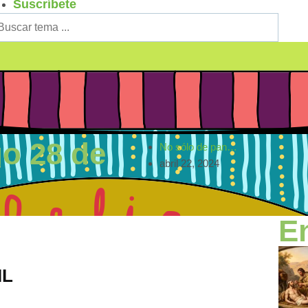
Suscríbete
o 28 de
No sólo de pan…
abril 22, 2024
E
IL